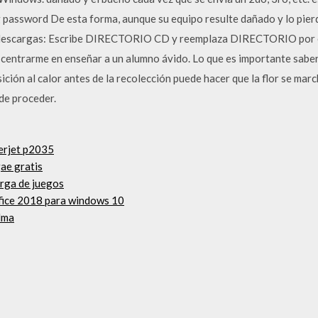
g password De esta forma, aunque su equipo resulte dañado y lo pier
de descargas: Escribe DIRECTORIO CD y reemplaza DIRECTORIO por e
centrarme en enseñar a un alumno ávido. Lo que es importante saber a
ición al calor antes de la recolección puede hacer que la flor se marc
de proceder.
serjet p2035
ae gratis
arga de juegos
ffice 2018 para windows 10
alma