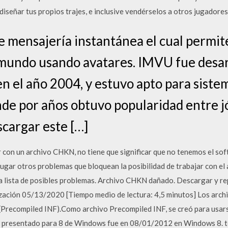
iseñar tus propios trajes, e inclusive vendérselos a otros jugadores
 mensajería instantánea el cual permit
 mundo usando avatares. IMVU fue desar
 el año 2004, y estuvo apto para siste
e por años obtuvo popularidad entre jó
scargar este […]
ar con un archivo CHKN, no tiene que significar que no tenemos el s
ugar otros problemas que bloquean la posibilidad de trabajar con 
a lista de posibles problemas. Archivo CHKN dañado. Descargar y r
ación 05/13/2020 [Tiempo medio de lectura: 4,5 minutos] Los archiv
 (Precompiled INF).Como archivo Precompiled INF, se creó para usa
presentado para 8 de Windows fue en 08/01/2012 en Windows 8. te