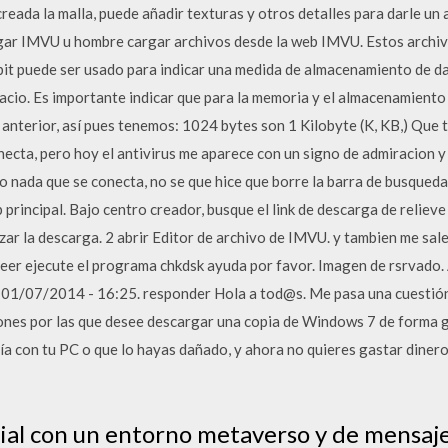
eada la malla, puede añadir texturas y otros detalles para darle un 
gar IMVU u hombre cargar archivos desde la web IMVU. Estos archi
l bit puede ser usado para indicar una medida de almacenamiento de d
acio. Es importante indicar que para la memoria y el almacenamiento s
anterior, así pues tenemos: 1024 bytes son 1 Kilobyte (K, KB,) Que t
onecta, pero hoy el antivirus me aparece con un signo de admiracion y
ro nada que se conecta, no se que hice que borre la barra de busqued
rincipal. Bajo centro creador, busque el link de descarga de relieve 
zar la descarga. 2 abrir Editor de archivo de IMVU. y tambien me sale
 leer ejecute el programa chkdsk ayuda por favor. Imagen de rsrv
, 01/07/2014 - 16:25. responder Hola a tod@s. Me pasa una cuestió
nes por las que desee descargar una copia de Windows 7 de forma gr
a con tu PC o que lo hayas dañado, y ahora no quieres gastar diner
ial con un entorno metaverso y de mensaje