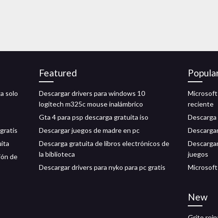
Featured
Popula
a solo
Descargar drivers para windows 10
Microsoft
logitech m325c mouse inalámbrico
reciente
Gta 4 para psp descarga gratuita iso
Descarga d
gratis
Descargar juegos de madre en pc
Descargar
uita
Descarga gratuita de libros electrónicos de
Descarga
la biblioteca
juegos
ión de
Descargar drivers para nyko para pc gratis
Microsoft
New
Grito rei