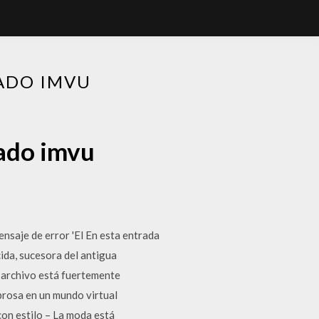
ADO IMVU
ñado imvu
nsaje de error 'El En esta entrada
da, sucesora del antigua
 archivo está fuertemente
brosa en un mundo virtual
con estilo – La moda está