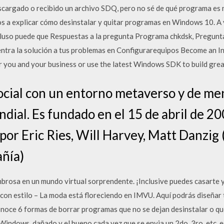
argado o recibido un archivo SDQ, pero no sé de qué programa es n
s a explicar cómo desinstalar y quitar programas en Windows 10. A
ncluso puede que Respuestas a la pregunta Programa chkdsk, Pregun
ntra la solución a tus problemas en Configurarequipos Become an Insi
you and your business or use the latest Windows SDK to build grea
cial con un entorno metaverso y de me
ndial. Es fundado en el 15 de abril de 2
or Eric Ries, Will Harvey, Matt Danzig
añía)
brosa en un mundo virtual sorprendente. ¡Inclusive puedes casarte
 con estilo – La moda está floreciendo en IMVU. Aquí podrás diseñar t
noce 6 formas de borrar programas que no se dejan desinstalar o qu
 Windows. dañado y el bueno cada vez que se envia un 2do, 3ro, etc. e