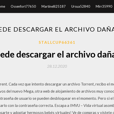
ome
Ossenfort77650
Martinelli25187
Ursua52840
Mirr35990
UEDE DESCARGAR EL ARCHIVO DAÑ
STALLCUP66361
ede descargar el archivo da
28.12.2020
ent. Cada vez que intento descargar un archivo Torrent, recibo el me
vos del nuevo Mega, otra web de alojamiento de archivos muy conoci
traseña de usuario se pueden desbloquear en el momento. Pero si el
arlo con la contraseña correcta. Escapa a IMVU – Vida virtual asom
asarte y adoptar hermosos bebés virtuales! Ve de compras y vístete 