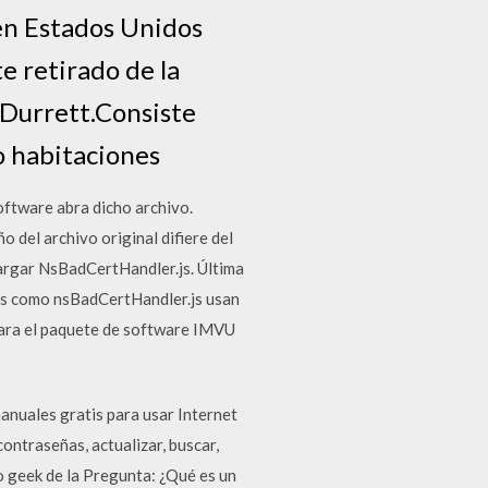
 en Estados Unidos
e retirado de la
 Durrett.Consiste
o habitaciones
ftware abra dicho archivo.
o del archivo original difiere del
argar NsBadCertHandler.js. Última
les como nsBadCertHandler.js usan
 para el paquete de software IMVU
anuales gratis para usar Internet
ontraseñas, actualizar, buscar,
o geek de la Pregunta: ¿Qué es un