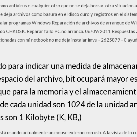
omo antivirus o cualquier otro que no se deja borrar. otra situacion 
e deja archivos como basura en el disco duro y registros en el sist
talar programas Windows Reparación de archivos de arranque de Wi
ndo CHKDSK. Reparar fallo PC no arranca. 06/09/2011 Respuestas a
cionadas con mi netbook no me deja instalar imvu - 2625879 - 0 ayuda
ado para indicar una medida de almacena
spacio del archivo, bit ocupará mayor es
que para la memoria y el almacenamiento 
de cada unidad son 1024 de la unidad an
 son 1 Kilobyte (K, KB,)
stá usando actualmente un mouse externo con usb. A la vista de lo c