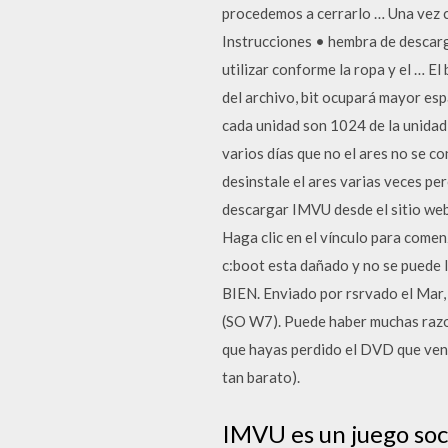
procedemos a cerrarlo … Una vez cr
Instrucciones • hembra de descar
utilizar conforme la ropa y el … E
del archivo, bit ocupará mayor esp
cada unidad son 1024 de la unidad 
varios días que no el ares no se c
desinstale el ares varias veces pe
descargar IMVU desde el sitio web p
Haga clic en el vínculo para comen
c:boot esta dañado y no se puede
BIEN. Enviado por rsrvado el Mar
(SO W7). Puede haber muchas razo
que hayas perdido el DVD que vení
tan barato).
IMVU es un juego soc