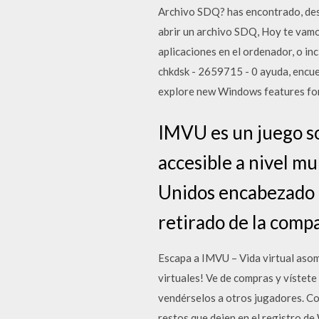
Archivo SDQ? has encontrado, desc
abrir un archivo SDQ, Hoy te vamo
aplicaciones en el ordenador, o i
chkdsk - 2659715 - 0 ayuda, encue
explore new Windows features for 
IMVU es un juego so
accesible a nivel mu
Unidos encabezado p
retirado de la comp
Escapa a IMVU – Vida virtual asom
virtuales! Ve de compras y vístete
vendérselos a otros jugadores. Co
restos que dejen en el registro de