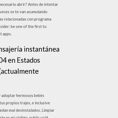
ecesario abrir? Antes de intentar
 veces se te van acumulando
tas relacionadas con programa
der: be one of the first to
t apps.
nsajería instantánea
004 en Estados
 (actualmente
 y adoptar hermosos bebés
us propios trajes, e inclusive
edan mal desinstalados. Limpiar
ste es mi código. public void