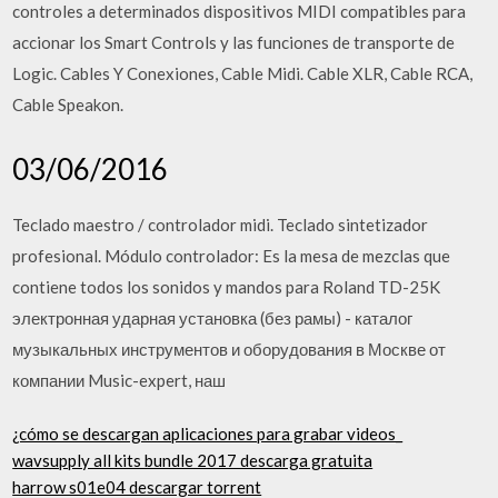
controles a determinados dispositivos MIDI compatibles para
accionar los Smart Controls y las funciones de transporte de
Logic. Cables Y Conexiones, Cable Midi. Cable XLR, Cable RCA,
Cable Speakon.
03/06/2016
Teclado maestro / controlador midi. Teclado sintetizador
profesional. Módulo controlador: Es la mesa de mezclas que
contiene todos los sonidos y mandos para Roland TD-25K
электронная ударная установка (без рамы) - каталог
музыкальных инструментов и оборудования в Москве от
компании Music-expert, наш
¿cómo se descargan aplicaciones para grabar videos_
wavsupply all kits bundle 2017 descarga gratuita
harrow s01e04 descargar torrent