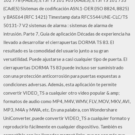
102 778 (PAdES), ETSI TS 101 903 (XAdES), ETSI TS 101 733
(CAdES) Sistemas de codificación ASN.1-DER (ISO 8824, 8825)
y BASE64 (RFC 1421) Timestamp data RFC5544 UNE-CLC/TS
50131-7 V2 sistemas de alarma : sistemas de alarma de
intrusión. Parte 7, Guía de aplicación Décadas de experiencia ha
llevado a desarrollar el cierrapuertas DORMA TS 83. El
resultado es la comodidad del usuario junto a su gran
versatilidad. Puede ajustarse a casi cualquier tipo de puerta. El
cierrapuertas DORMA TS 83 puede incluso ser suministrado
con una protección anticorrosión para puertas expuestas a
condiciones adversas. Además, esta aplicación te permite
convertir VIDEO_TS a cualquier otro video popular & amp;
formatos de audio como MP4, M4V, WMV, FLV, MOV, MKV, AVI,
MP3, M4A y MWA, etc. En una palabra, con Wondershare
UniConverter, puede convertir VIDEO_TS a cualquier formato y
reproducirlo fácilmente en cualquier dispositivo. También es