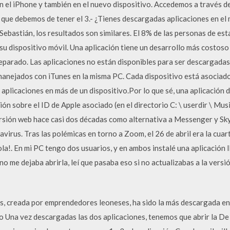
 el iPhone y también en el nuevo dispositivo. Accedemos a través de 
que debemos de tener el 3.- ¿Tienes descargadas aplicaciones en el 
bastián, los resultados son similares. El 8% de las personas de esta
u dispositivo móvil. Una aplicación tiene un desarrollo más costoso
eparado. Las aplicaciones no están disponibles para ser descargadas
manejados con iTunes en la misma PC. Cada dispositivo está asociado
 aplicaciones en más de un dispositivo.Por lo que sé, una aplicación
ón sobre el ID de Apple asociado (en el directorio C: \ userdir \ Musi
ersión web hace casi dos décadas como alternativa a Messenger y Sky
navirus. Tras las polémicas en torno a Zoom, el 26 de abril era la c
Hola!. En mi PC tengo dos usuarios, y en ambos instalé una aplicación
no me dejaba abrirla, leí que pasaba eso si no actualizabas a la versi
, creada por emprendedores leoneses, ha sido la más descargada en
 co Una vez descargadas las dos aplicaciones, tenemos que abrir la 