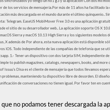
os sincronizados yo tengo un no1 g3 y la aplicación Con dos mil mil
r de los servicios de mensajería.Por más de 11 años ha facilitado la 
licación más descargada en el mundo durante el último quinquenio.. S
ta: Telegram. EaseUS MobiMover Free 3.0 es una aplicación gratuit
 el sitio de su desarrollador web.. La aplicación soporte OS X 10.
macOS Sierra y macOS 10.13 High Sierra y los siguientes modelos de d
8 Plus, X además de Por ahora, esta nueva aplicación está disponible s
vos iOS. Todo independiente de las compañías de telefonía que se uti
pp. 1.- Tener un dispositivo con dos tarjeta SIM, independiente de la
simple to publish magazines, catalogs, newspapers, books, and more o
 of Issuu’s Disa es el cliente de mensajería que todos llevamos espera
 problemas, manteniendo tu dispositivo libre de desorden. El diseño l
unificación de conversaciones no tienen igual. Por favor ten en cuen
r que no podamos tener descargada la ap