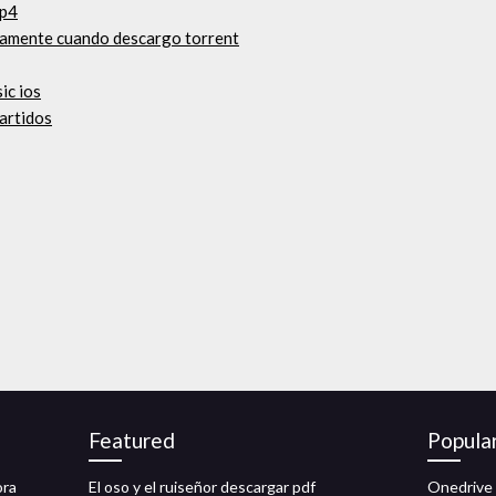
mp4
camente cuando descargo torrent
ic ios
artidos
Featured
Popula
ora
El oso y el ruiseñor descargar pdf
Onedrive 