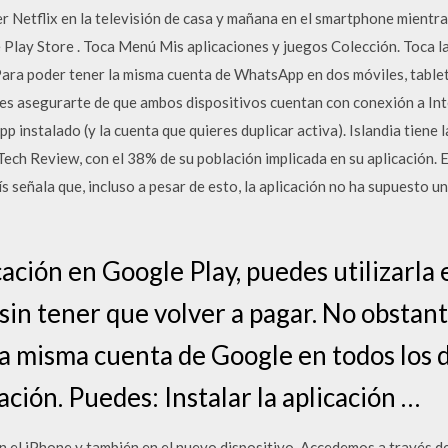
Netflix en la televisión de casa y mañana en el smartphone mientras
 Play Store . Toca Menú Mis aplicaciones y juegos Colección. Toca la
. Para poder tener la misma cuenta de WhatsApp en dos móviles, tablet
es asegurarte de que ambos dispositivos cuentan con conexión a Int
 instalado (y la cuenta que quieres duplicar activa). Islandia tiene
ech Review, con el 38% de su población implicada en su aplicación. El
s señala que, incluso a pesar de esto, la aplicación no ha supuesto 
ación en Google Play, puedes utilizarla 
 sin tener que volver a pagar. No obstan
 la misma cuenta de Google en todos los 
cación. Puedes: Instalar la aplicación …
 el iPhone y también en el nuevo dispositivo. Accedemos a través de 