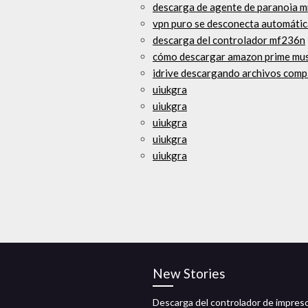
descarga de agente de paranoia 
vpn puro se desconecta automáti
descarga del controlador mf236n
cómo descargar amazon prime mus
idrive descargando archivos comp
uiukgra
uiukgra
uiukgra
uiukgra
uiukgra
New Stories
Descarga del controlador de impres