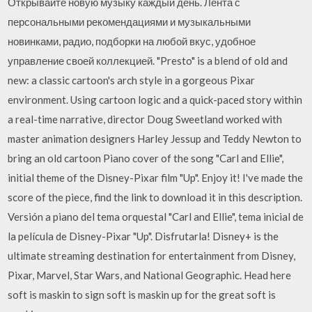
Открывайте новую музыку каждый день. Лента с
персональными рекомендациями и музыкальными
новинками, радио, подборки на любой вкус, удобное
управление своей коллекцией. "Presto" is a blend of old and
new: a classic cartoon's arch style in a gorgeous Pixar
environment. Using cartoon logic and a quick-paced story within
a real-time narrative, director Doug Sweetland worked with
master animation designers Harley Jessup and Teddy Newton to
bring an old cartoon Piano cover of the song "Carl and Ellie",
initial theme of the Disney-Pixar film "Up". Enjoy it! I've made the
score of the piece, find the link to download it in this description.
Versión a piano del tema orquestal "Carl and Ellie", tema inicial de
la película de Disney-Pixar "Up". Disfrutarla! Disney+ is the
ultimate streaming destination for entertainment from Disney,
Pixar, Marvel, Star Wars, and National Geographic. Head here
soft is maskin to sign soft is maskin up for the great soft is