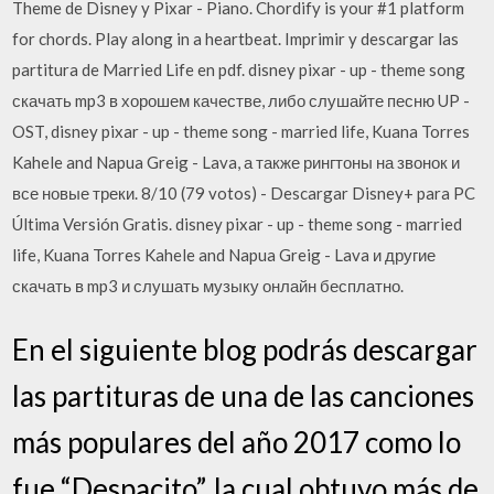
Theme de Disney y Pixar - Piano. Chordify is your #1 platform
for chords. Play along in a heartbeat. Imprimir y descargar las
partitura de Married Life en pdf. disney pixar - up - theme song
скачать mp3 в хорошем качестве, либо слушайте песню UP -
OST, disney pixar - up - theme song - married life, Kuana Torres
Kahele and Napua Greig - Lava, а также рингтоны на звонок и
все новые треки. 8/10 (79 votos) - Descargar Disney+ para PC
Última Versión Gratis. disney pixar - up - theme song - married
life, Kuana Torres Kahele and Napua Greig - Lava и другие
скачать в mp3 и слушать музыку онлайн бесплатно.
En el siguiente blog podrás descargar
las partituras de una de las canciones
más populares del año 2017 como lo
fue “Despacito”, la cual obtuvo más de