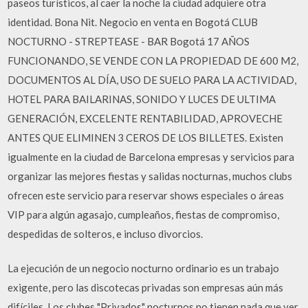
paseos turísticos, al caer la noche la ciudad adquiere otra
identidad. Bona Nit. Negocio en venta en Bogotá CLUB
NOCTURNO - STREPTEASE - BAR Bogotá 17 AÑOS
FUNCIONANDO, SE VENDE CON LA PROPIEDAD DE 600 M2,
DOCUMENTOS AL DÍA, USO DE SUELO PARA LA ACTIVIDAD,
HOTEL PARA BAILARINAS, SONIDO Y LUCES DE ULTIMA
GENERACIÓN, EXCELENTE RENTABILIDAD, APROVECHE
ANTES QUE ELIMINEN 3 CEROS DE LOS BILLETES. Existen
igualmente en la ciudad de Barcelona empresas y servicios para
organizar las mejores fiestas y salidas nocturnas, muchos clubs
ofrecen este servicio para reservar shows especiales o áreas
VIP para algún agasajo, cumpleaños, fiestas de compromiso,
despedidas de solteros, e incluso divorcios.
La ejecución de un negocio nocturno ordinario es un trabajo
exigente, pero las discotecas privadas son empresas aún más
difíciles. Los clubes "Privados" nocturnos no tienen nada que ver