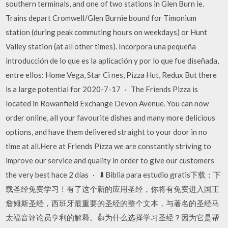
southern terminals, and one of two stations in Glen Burn ie.
Trains depart Cromwell/Glen Burnie bound for Timonium
station (during peak commuting hours on weekdays) or Hunt
Valley station (at all other times). Incorpora una pequeña
introducción de lo que es la aplicación y por lo que fue diseñada,
entre ellos: Home Vega, Star Ci nes, Pizza Hut, Redux But there
is a large potential for 2020-7-17 · The Friends Pizza is
located in Rowanfield Exchange Devon Avenue. You can now
order online, all your favourite dishes and many more delicious
options, and have them delivered straight to your door in no
time at all.Here at Friends Pizza we are constantly striving to
improve our service and quality in order to give our customers
the very best hace 2 días · ⬇Biblia para estudio gratis下载：下
载圣经免费学习！有了这个新的应用圣经，你将有免费进入国王
詹姆斯圣经，西班牙最重要的圣经的整个文本，与著名的圣经马
太福音评论员亨利的解释。👍为什么选择学习圣经？因为它是帮