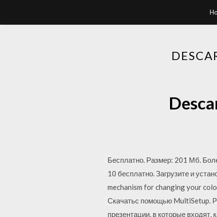
H
DESCA
Desca
Бесплатно. Размер: 201 Мб. Бо
10 бесплатно. Загрузите и устан
mechanism for changing your colo
Скачатьс помощью MultiSetup. 
презентации, в которые входят, 