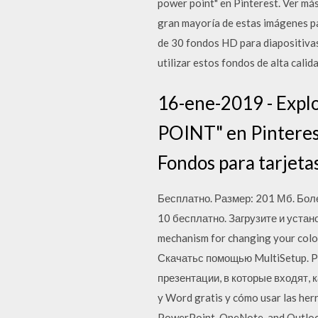
power point" en Pinterest. Ver más
gran mayoría de estas imágenes pa
de 30 fondos HD para diapositivas
utilizar estos fondos de alta calida
16-ene-2019 - Exp
POINT" en Pinterest
Fondos para tarjeta
Бесплатно. Размер: 201 Мб. Бо
10 бесплатно. Загрузите и устан
mechanism for changing your colo
Скачатьс помощью MultiSetup. 
презентации, в которые входят, 
y Word gratis y cómo usar las her
PowerPoint, OneNote, and Outlook) 