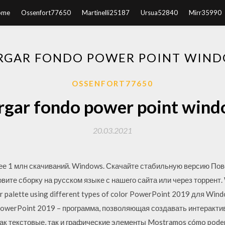
ome
Ossenfort77650
Martinelli25187
Ursua52840
Mirr35990
RGAR FONDO POWER POINT WIND
OSSENFORT77650
rgar fondo power point wind
20.03.2021
лее 1 млн скачиваний. Windows. Скачайте стабильную версию По
овите сборку на русском языке с нашего сайта или через торрент.
r palette using different types of color PowerPoint 2019 для Wind
PowerPoint 2019 – программа, позволяющая создавать интеракт
как текстовые, так и графические элементы Mostramos cómo pode