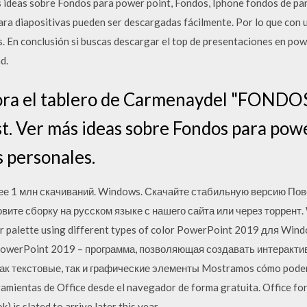
 ideas sobre Fondos para power point, Fondos, Iphone fondos de pant
ra diapositivas pueden ser descargadas fácilmente. Por lo que con u
. En conclusión si buscas descargar el top de presentaciones en pow
d.
lora el tablero de Carmenaydel "FON
. Ver más ideas sobre Fondos para powe
s personales.
лее 1 млн скачиваний. Windows. Скачайте стабильную версию По
овите сборку на русском языке с нашего сайта или через торрент.
r palette using different types of color PowerPoint 2019 для Wind
PowerPoint 2019 – программа, позволяющая создавать интеракт
как текстовые, так и графические элементы Mostramos cómo pode
ramientas de Office desde el navegador de forma gratuita. Office f
is slated to arrive later this year.