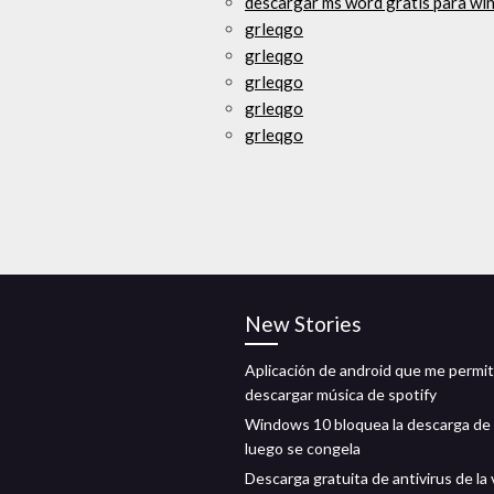
descargar ms word gratis para wi
grleqgo
grleqgo
grleqgo
grleqgo
grleqgo
New Stories
Aplicación de android que me permi
descargar música de spotify
Windows 10 bloquea la descarga de 
luego se congela
Descarga gratuita de antivirus de la