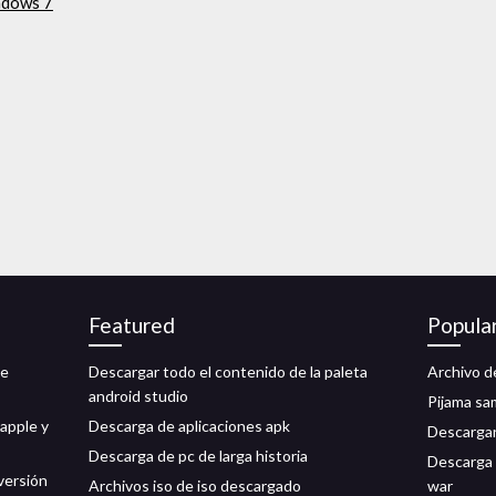
ndows 7
Featured
Popula
te
Descargar todo el contenido de la paleta
Archivo d
android studio
Pijama sa
apple y
Descarga de aplicaciones apk
Descarga
Descarga de pc de larga historia
Descarga 
 versión
Archivos iso de iso descargado
war