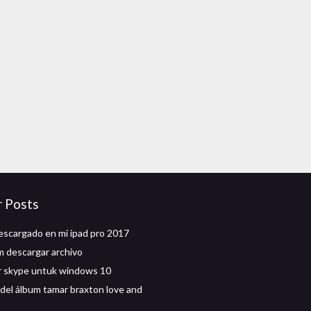
r Posts
escargado en mi ipad pro 2017
m descargar archivo
r skype untuk windows 10
del álbum tamar braxton love and