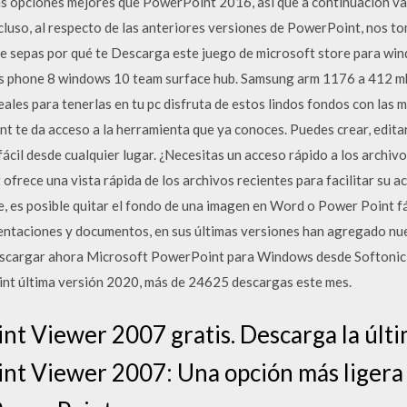
as opciones mejores que PowerPoint 2016, así que a continuación v
ncluso, al respecto de las anteriores versiones de PowerPoint, nos t
ue sepas por qué te Descarga este juego de microsoft store para 
phone 8 windows 10 team surface hub. Samsung arm 1176 a 412 mhz 
les para tenerlas en tu pc disfruta de estos lindos fondos con las m
 te da acceso a la herramienta que ya conoces. Puedes crear, editar
fácil desde cualquier lugar. ¿Necesitas un acceso rápido a los archi
frece una vista rápida de los archivos recientes para facilitar su a
e, es posible quitar el fondo de una imagen en Word o Power Point 
entaciones y documentos, en sus últimas versiones han agregado nuev
escargar ahora Microsoft PowerPoint para Windows desde Softonic:
int última versión 2020, más de 24625 descargas este mes.
t Viewer 2007 gratis. Descarga la últi
nt Viewer 2007: Una opción más ligera 