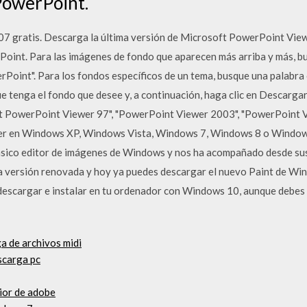
PowerPoint.
 gratis. Descarga la última versión de Microsoft PowerPoint View
oint. Para las imágenes de fondo que aparecen más arriba y más, bu
Point". Para los fondos específicos de un tema, busque una palabra 
que tenga el fondo que desee y, a continuación, haga clic en Descargar
 PowerPoint Viewer 97", "PowerPoint Viewer 2003", "PowerPoint V
rer en Windows XP, Windows Vista, Windows 7, Windows 8 o Windows
clásico editor de imágenes de Windows y nos ha acompañado desde su
eva versión renovada y hoy ya puedes descargar el nuevo Paint de Win
descargar e instalar en tu ordenador con Windows 10, aunque debes 
a de archivos midi
scarga pc
ior de adobe