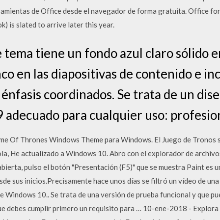
ramientas de Office desde el navegador de forma gratuita. Office f
is slated to arrive later this year.
e tema tiene un fondo azul claro sólido e
nco en las diapositivas de contenido e in
 énfasis coordinados. Se trata de un dis
9 adecuado para cualquier uso: profesion
ame Of Thrones Windows Theme para Windows. El Juego de Tronos se 
, He actualizado a Windows 10. Abro con el explorador de archivos
abierta, pulso el botón "Presentación (F5)" que se muestra Paint es u
 sus inicios.Precisamente hace unos días se filtró un vídeo de un
e Windows 10.. Se trata de una versión de prueba funcional y que pue
 debes cumplir primero un requisito para … 10-ene-2018 - Explora 