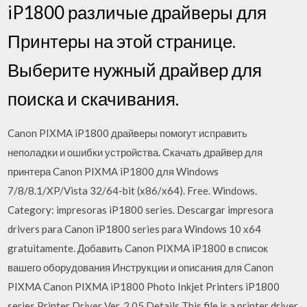
iP1800 различые драйверы для
Принтеры на этой странице.
Выберите нужный драйвер для
поиска и скачивания.
Canon PIXMA iP1800 драйверы помогут исправить
неполадки и ошибки устройства. Скачать драйвер для
принтера Canon PIXMA iP1800 для Windows
7/8/8.1/XP/Vista 32/64-bit (x86/x64). Free. Windows.
Category: impresoras iP1800 series. Descargar impresora
drivers para Canon iP1800 series para Windows 10 x64
gratuitamente. Добавить Canon PIXMA iP1800 в список
вашего оборудования Инструкции и описания для Canon
PIXMA Canon PIXMA iP1800 Photo Inkjet Printers iP1800
series Printer Driver Ver. 2.05 Details This file is a printer driver