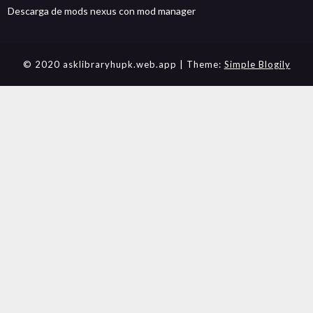
Descarga de mods nexus con mod manager
© 2020 asklibraryhupk.web.app
| Theme:
Simple Blogily