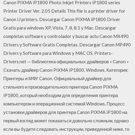
Canon PIXMA iP1800 Photo Inkjet Printers iP1800 series
Printer Driver Ver. 2.05 Details This file is a printer driver for
Canon IJ printers. Descargar Canon PIXMA iP1800 Driver
Gratis para windows XP, Vista, 7, 8, 8.1 y Mac. Descargar
completas software y controlador y buscar actu Canon MX490
Drivers y Software Gratis Completas. Descargar Canon MP490
Drivers y Software para Windows y MAC OS. Printers-
Drivers.net — библиотека официальных драйверов » Canon »
Скачать драйвер Canon PIXMA iP1800. Windows. Категория:
Принтеры и МФУ Canon. Официальный драйвер для
стильного и производительного принтера Canon PIXMA
iP1800, который необходим для определения принтера
компьютером и операционной системой Windows. Процесс
установки драйверов для принтера Canon PIXMA iP1800 на
первый взгляд может показаться довольно сложным, однако
если вы будете следовать инструкции, приведенной ниже, то