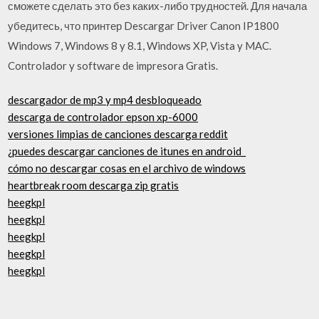
сможете сделать это без каких-либо трудностей. Для начала
убедитесь, что принтер Descargar Driver Canon IP1800
Windows 7, Windows 8 y 8.1, Windows XP, Vista y MAC.
Controlador y software de impresora Gratis.
descargador de mp3 y mp4 desbloqueado
descarga de controlador epson xp-6000
versiones limpias de canciones descarga reddit
¿puedes descargar canciones de itunes en android_
cómo no descargar cosas en el archivo de windows
heartbreak room descarga zip gratis
heegkpl
heegkpl
heegkpl
heegkpl
heegkpl