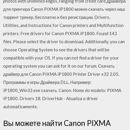
photos with unlimited edges, ranging from credit card Драйвера
для принтера Canon PIXMA iP1800 можно скачать через наш
торрент трекер, бесплатно и без регистрации. Drivers,
Utilities, and Instructions for Canon printers and Multifunction
printers. Free drivers for Canon PIXMA iP1800. Found 143
files. Please select the driver to download. Additionally, you can
choose Operating System to see the drivers that will be
compatible with your OS. If you can not find a driver for your
operating system you can ask for it on our forum. Скачать
драйвер для Canon PIXMA iP1800 Printer Driver x32 2.05.
Программы и игры Драйвера DLL. Например:
iP1800_Win32.exe скачать. Canon. Nome do modelo: PIXMA
iP1800. Drivers 18. DriverHub - Atualiza o driver
automaticamente.
Вы можете найти Canon PIXMA