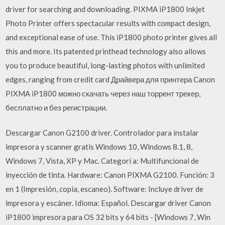
driver for searching and downloading. PIXMA iP1800 Inkjet
Photo Printer offers spectacular results with compact design,
and exceptional ease of use. This iP1800 photo printer gives all
this and more. Its patented printhead technology also allows
you to produce beautiful, long-lasting photos with unlimited
edges, ranging from credit card Драйвера для принтера Canon
PIXMA iP1800 можно скачать через наш торрент трекер,
бесплатно и без регистрации.
Descargar Canon G2100 driver. Controlador para instalar
impresora y scanner gratis Windows 10, Windows 8.1, 8,
Windows 7, Vista, XP y Mac. Categorí a: Multifuncional de
inyección de tinta. Hardware: Canon PIXMA G2100. Función: 3
en 1 (Impresión, copia, escaneo). Software: Incluye driver de
impresora y escáner. Idioma: Español. Descargar driver Canon
iP1800 impresora para OS 32 bits y 64 bits - [Windows 7, Win