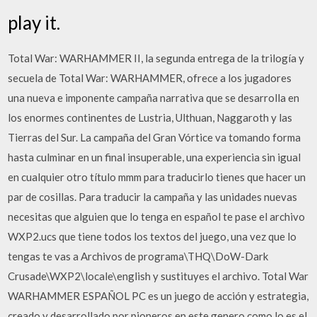
play it.
Total War: WARHAMMER II, la segunda entrega de la trilogía y
secuela de Total War: WARHAMMER, ofrece a los jugadores
una nueva e imponente campaña narrativa que se desarrolla en
los enormes continentes de Lustria, Ulthuan, Naggaroth y las
Tierras del Sur. La campaña del Gran Vórtice va tomando forma
hasta culminar en un final insuperable, una experiencia sin igual
en cualquier otro título mmm para traducirlo tienes que hacer un
par de cosillas. Para traducir la campaña y las unidades nuevas
necesitas que alguien que lo tenga en español te pase el archivo
WXP2.ucs que tiene todos los textos del juego, una vez que lo
tengas te vas a Archivos de programa\THQ\DoW-Dark
Crusade\WXP2\locale\english y sustituyes el archivo. Total War
WARHAMMER ESPAÑOL PC es un juego de acción y estrategia,
creado y desarrollado por pioneros en este genero como lo es el