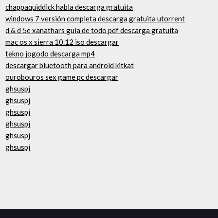
chappaquiddick habla descarga gratuita
windows 7 versión completa descarga gratuita utorrent
d & d 5e xanathars guía de todo pdf descarga gratuita
mac os x sierra 10.12 iso descargar
tekno jogodo descarga mp4
descargar bluetooth para android kitkat
ourobouros sex game pc descargar
ghsuspj
ghsuspj
ghsuspj
ghsuspj
ghsuspj
ghsuspj