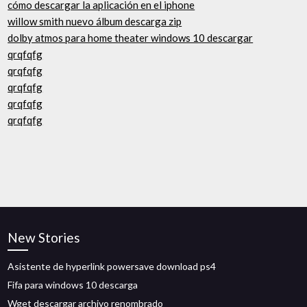
cómo descargar la aplicación en el iphone
willow smith nuevo álbum descarga zip
dolby atmos para home theater windows 10 descargar
qrqfqfg
qrqfqfg
qrqfqfg
qrqfqfg
qrqfqfg
New Stories
Asistente de hyperlink powersave download ps4
Fifa para windows 10 descarga
Wget descargar archivo renombrado