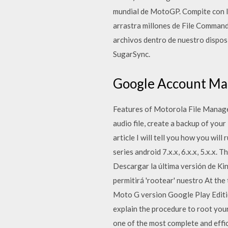
mundial de MotoGP. Compite con lo
arrastra millones de File Command
archivos dentro de nuestro dispo
SugarSync.
Google Account Man
Features of Motorola File Manager
audio file, create a backup of you
article I will tell you how you wi
series android 7.x.x, 6.x.x, 5.x.
Descargar la última versión de K
permitirá 'rootear' nuestro At the
Moto G version Google Play Edition
explain the procedure to root your
one of the most complete and effic