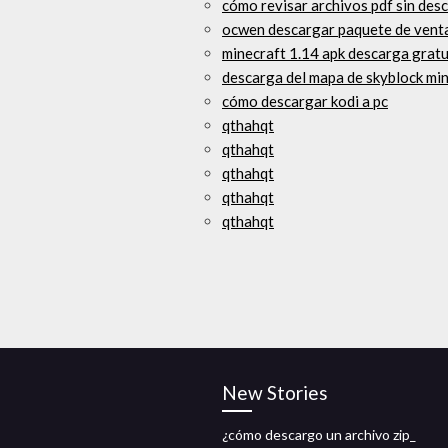
cómo revisar archivos pdf sin des
ocwen descargar paquete de venta
minecraft 1.14 apk descarga gratui
descarga del mapa de skyblock min
cómo descargar kodi a pc
qthahqt
qthahqt
qthahqt
qthahqt
qthahqt
New Stories
¿cómo descargo un archivo zip_