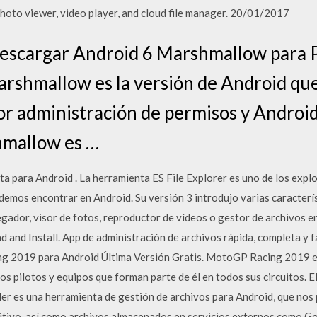
 photo viewer, video player, and cloud file manager. 20/01/2017
 Descargar Android 6 Marshmallow para 
arshmallow es la versión de Android que 
r administración de permisos y Android
hmallow es …
ta para Android . La herramienta ES File Explorer es uno de los exp
demos encontrar en Android. Su versión 3 introdujo varias caracterí
egador, visor de fotos, reproductor de vídeos o gestor de archivos e
and Install. App de administración de archivos rápida, completa y f
 2019 para Android Última Versión Gratis. MotoGP Racing 2019 es 
s pilotos y equipos que forman parte de él en todos sus circuitos
er es una herramienta de gestión de archivos para Android, que nos 
sitivo, así como archivos almacenados en servicios externos como 