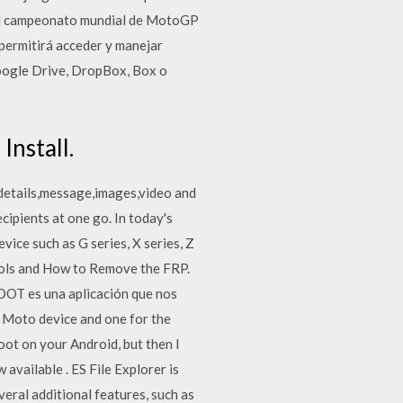
. El campeonato mundial de MotoGP
permitirá acceder y manejar
Google Drive, DropBox, Box o
nstall.
 details,message,images,video and
cipients at one go. In today's
vice such as G series, X series, Z
tools and How to Remove the FRP.
OOT es una aplicación que nos
he Moto device and one for the
oot on your Android, but then I
available . ES File Explorer is
veral additional features, such as