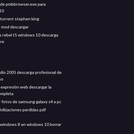
 de pmbbrowser.exe para
10
torrent stephen king
r mod descargar
 rebel t5 windows 10 descarga
are
udio 2005 descarga profesional de
so
 expresión web descargar la
ompleta
 fotos de samsung galaxy s4 a pc
ivilizaciones perdidas pdf
windows 8 en windows 10 borrar