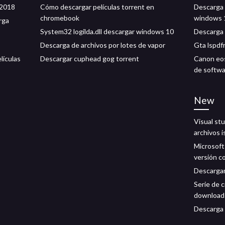
 2018
Cómo descargar películas torrent en
Descarga
chromebook
windows 
rga
System32 logilda.dll descargar windows 10
Descarga 
Descarga de archivos por lotes de vapor
Gta lspdf
lículas
Descargar cuphead gog torrent
Canon eos
de softw
New
Visual st
archivos i
Microsoft
versión c
Descargar
Serie de c
download
Descarga 