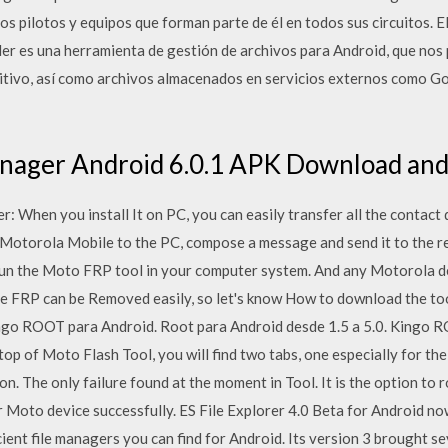
s pilotos y equipos que forman parte de él en todos sus circuitos
er es una herramienta de gestión de archivos para Android, que nos 
sitivo, así como archivos almacenados en servicios externos como 
ager Android 6.0.1 APK Download and I
: When you install It on PC, you can easily transfer all the contact
r Motorola Mobile to the PC, compose a message and send it to the re
ll run the Moto FRP tool in your computer system. And any Motorola de
x. The FRP can be Removed easily, so let's know How to download the 
ingo ROOT para Android. Root para Android desde 1.5 a 5.0. Kingo R
 top of Moto Flash Tool, you will find two tabs, one especially for t
. The only failure found at the moment in Tool. It is the option to r
 Moto device successfully. ES File Explorer 4.0 Beta for Android now 
ient file managers you can find for Android. Its version 3 brought se