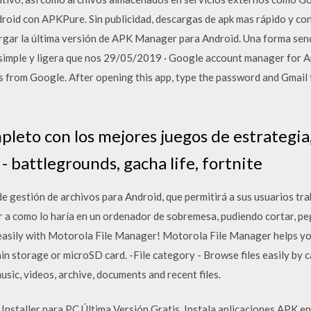
oid con APKPure. Sin publicidad, descargas de apk mas rápido y con
argar la última versión de APK Manager para Android. Una forma senc
imple y ligera que nos 29/05/2019 · Google account manager for A
s from Google. After opening this app, type the password and Gmail f
pleto con los mejores juegos de estrategia
e - battlegrounds, gacha life, fortnite
 gestión de archivos para Android, que permitirá a sus usuarios tra
 a como lo haría en un ordenador de sobremesa, pudiendo cortar, peg
 easily with Motorola File Manager! Motorola File Manager helps you
ain storage or microSD card. -File category - Browse files easily by
sic, videos, archive, documents and recent files.
nstaller para PC Última Versión Gratis. Instala aplicaciones APK en