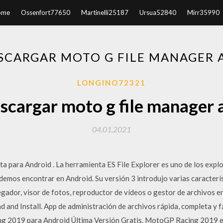
ome
Ossenfort77650
Martinelli25187
Ursua52840
Mirr35990
SCARGAR MOTO G FILE MANAGER 
LONGINO72321
scargar moto g file manager 
04.01.2021
ta para Android . La herramienta ES File Explorer es uno de los exp
demos encontrar en Android. Su versión 3 introdujo varias caracterí
egador, visor de fotos, reproductor de vídeos o gestor de archivos e
and Install. App de administración de archivos rápida, completa y f
 2019 para Android Última Versión Gratis. MotoGP Racing 2019 es 