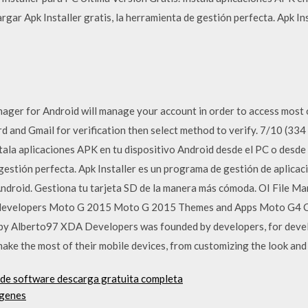
rgar Apk Installer gratis, la herramienta de gestión perfecta. Apk I
ger for Android will manage your account in order to access most 
d and Gmail for verification then select method to verify. 7/10 (334
tala aplicaciones APK en tu dispositivo Android desde el PC o desde
e gestión perfecta. Apk Installer es un programa de gestión de aplica
ndroid. Gestiona tu tarjeta SD de la manera más cómoda. OI File Ma
developers Moto G 2015 Moto G 2015 Themes and Apps Moto G4 C
 Alberto97 XDA Developers was founded by developers, for develop
ke the most of their mobile devices, from customizing the look and 
n de software descarga gratuita completa
ágenes