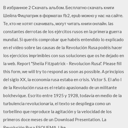
В избранное 2 Скачать альбом. Бесплатно скачать книги
Шейла Фицпатрик в форматах fb2, epub можно у нас на сайте.
Те, кто не хотят скачивать, могут читать книги онлайн. las
constantes derrotas de los ejércitos rusos en la primera guerra
mundial. Si queréis comprobar que habéis entendido lo explicado
en el vídeo sobre las causas de la Revolución Rusa podéis hacer
los ejercicios imprimibles con sus soluciones que os he dejado en
la web. Report "Sheila Fitzpatrick - Revolucion Rusa". Please fill
this form, we will try to respond as soon as possible. A principios
del siglo XX, la economía rusa estaba en crisis. Victor S. El año I
de la Revolución rusa es el relato apasionado de un militante
bolchevique. Escrito entre 1925 y 1928, todavía en medio de la
turbulencia revolucionaria, el texto se despliega como un
torbellino que reproduce la agitación y la velocidad de los
primeros doce meses de un Download Presentation. La
Revolución Rusa ESQUEMA. Like.