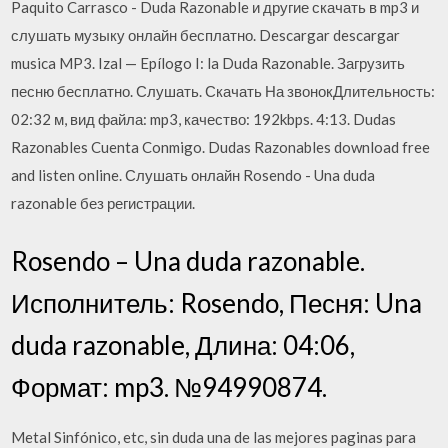
Paquito Carrasco - Duda Razonable и другие скачать в mp3 и
слушать музыку онлайн бесплатно. Descargar descargar
musica MP3. Izal — Epílogo I: la Duda Razonable. Загрузить
песню бесплатно. Слушать. Скачать На звонокДлительность:
02:32 м, вид файла: mp3, качество: 192kbps. 4:13. Dudas
Razonables Cuenta Conmigo. Dudas Razonables download free
and listen online. Слушать онлайн Rosendo - Una duda
razonable без регистрации.
Rosendo – Una duda razonable.
Исполнитель: Rosendo, Песня: Una
duda razonable, Длина: 04:06,
Формат: mp3. №94990874.
Metal Sinfónico, etc, sin duda una de las mejores paginas para