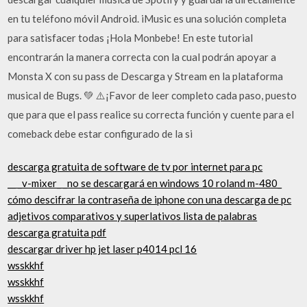
en tu teléfono móvil Android. iMusic es una solución completa
para satisfacer todas ¡Hola Monbebe! En este tutorial
encontrarán la manera correcta con la cual podrán apoyar a
Monsta X con su pass de Descarga y Stream en la plataforma
musical de Bugs. 💚 ⚠️¡Favor de leer completo cada paso, puesto
que para que el pass realice su correcta función y cuente para el
comeback debe estar configurado de la si
descarga gratuita de software de tv por internet para pc
__ _v-mixer_ _no se descargará en windows 10 roland m-480_
cómo descifrar la contraseña de iphone con una descarga de pc
adjetivos comparativos y superlativos lista de palabras
descarga gratuita pdf
descargar driver hp jet laser p4014 pcl 16
wsskkhf
wsskkhf
wsskkhf