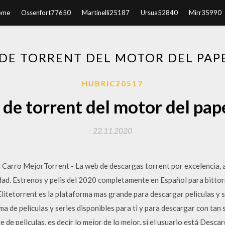
ome
Ossenfort77650
Martinelli25187
Ursua52840
Mirr35990
DE TORRENT DEL MOTOR DEL PAP
HUBRIC20517
de torrent del motor del pap
22.11.2020
 Carro MejorTorrent - La web de descargas torrent por excelencia, 
lidad. Estrenos y pelis del 2020 completamente en Español para bittor
Elitetorrent es la plataforma mas grande para descargar peliculas y s
 de peliculas y series disponibles para ti y para descargar con tan 
 de peliculas, es decir lo mejor de lo mejor. si el usuario está Desca