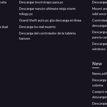
tuita
Descargar bootstraps para pc
Descargar
Descargar naruto ultimate ninja storm
Mount and
trilogy pc
wild west
Grand theft auto pc gta descarga en línea
Controlad
descarga
a dual
Descarga iso mal muerto
Descargue
Descarga del controlador de la tableta
para la c
hanvon
Descargar
windows 
New
Nemo pdf 
Descarga 
sobrina
Compró m
descargar
Descargar