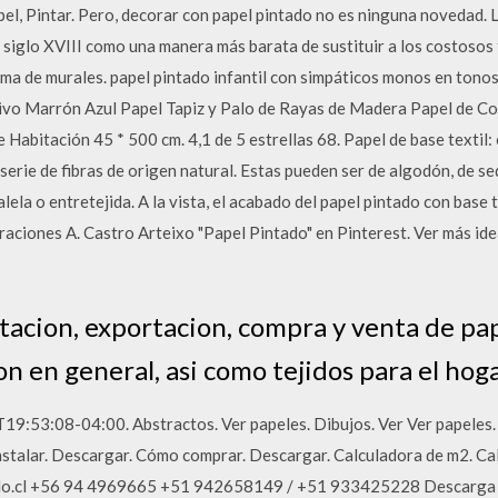
el, Pintar. Pero, decorar con papel pintado no es ninguna novedad. 
 siglo XVIII como una manera más barata de sustituir a los costosos 
rma de murales. papel pintado infantil con simpáticos monos en ton
o Marrón Azul Papel Tapiz y Palo de Rayas de Madera Papel de Co
abitación 45 * 500 cm. 4,1 de 5 estrellas 68. Papel de base textil: e
 serie de fibras de origen natural. Estas pueden ser de algodón, de se
lela o entretejida. A la vista, el acabado del papel pintado con base 
raciones A. Castro Arteixo "Papel Pintado" en Pinterest. Ver más id
tacion, exportacion, compra y venta de pa
on en general, asi como tejidos para el hoga
19:53:08-04:00. Abstractos. Ver papeles. Dibujos. Ver Ver papel
stalar. Descargar. Cómo comprar. Descargar. Calculadora de m2. Ca
ado.cl +56 94 4969665 +51 942658149 / +51 933425228 Descarga d