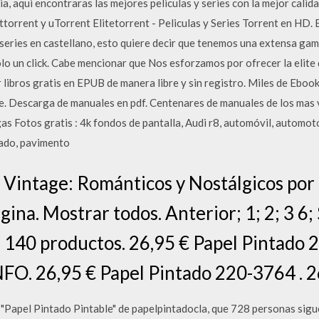
a, aqui encontraras las mejores peliculas y series con la mejor calida
orrent y uTorrent Elitetorrent - Peliculas y Series Torrent en HD. 
series en castellano, esto quiere decir que tenemos una extensa gama
lo un click. Cabe mencionar que Nos esforzamos por ofrecer la elite de
r libros gratis en EPUB de manera libre y sin registro. Miles de Ebo
se. Descarga de manuales en pdf. Centenares de manuales de los mas
s Fotos gratis : 4k fondos de pantalla, Audi r8, automóvil, automoto
nado, pavimento
o Vintage: Románticos y Nostálgicos por
ágina. Mostrar todos. Anterior; 1; 2; 3 6;
 140 productos. 26,95 € Papel Pintado 
iNFO. 26,95 € Papel Pintado 220-3764 . 2
"Papel Pintado Pintable" de papelpintadocla, que 728 personas sigue