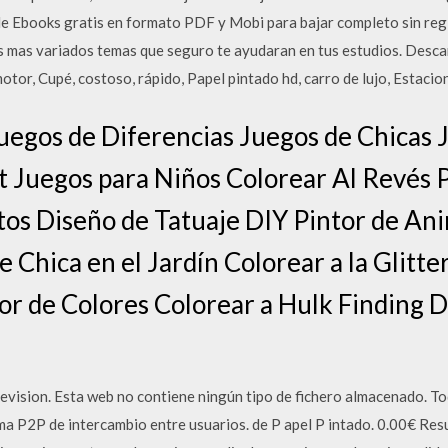
s de Ebooks gratis en formato PDF y Mobi para bajar completo sin re
s mas variados temas que seguro te ayudaran en tus estudios. Desca
motor, Cupé, costoso, rápido, Papel pintado hd, carro de lujo, Estaci
uegos de Diferencias Juegos de Chicas 
 Juegos para Niños Colorear Al Revés 
os Diseño de Tatuaje DIY Pintor de An
 Chica en el Jardín Colorear a la Glitte
r de Colores Colorear a Hulk Finding 
levision. Esta web no contiene ningún tipo de fichero almacenado. T
ma P2P de intercambio entre usuarios. de P apel P intado. 0.00€ R