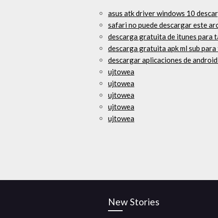
asus atk driver windows 10 desca
safari no puede descargar este arc
descarga gratuita de itunes para 
descarga gratuita apk ml sub para
descargar aplicaciones de android
ujtowea
ujtowea
ujtowea
ujtowea
ujtowea
New Stories