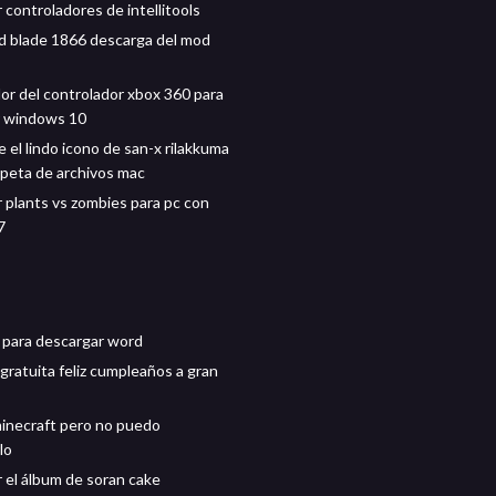
 controladores de intellitools
 blade 1866 descarga del mod
or del controlador xbox 360 para
r windows 10
 el lindo icono de san-x rilakkuma
arpeta de archivos mac
 plants vs zombies para pc con
7
para descargar word
gratuita feliz cumpleaños a gran
inecraft pero no puedo
lo
 el álbum de soran cake