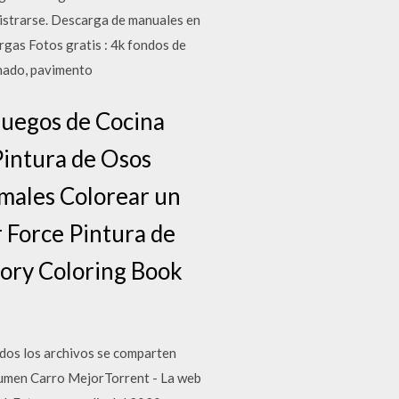
gistrarse. Descarga de manuales en
rgas Fotos gratis : 4k fondos de
onado, pavimento
Juegos de Cocina
Pintura de Osos
imales Colorear un
r Force Pintura de
Dory Coloring Book
odos los archivos se comparten
esumen Carro MejorTorrent - La web