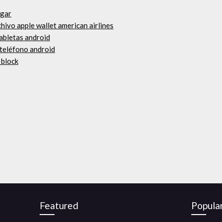
rgar
hivo apple wallet american airlines
tabletas android
 teléfono android
 block
Featured
Popula