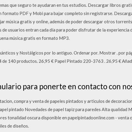
emas que seguro te ayudaran en tus estudios. Descargar libros grati
en formato PDF y Mobi para bajar completo sin registrarse. Descar
ar música gratis y online, además de poder descargar otros torrents 
nes de usuarios entran cada día para poder disfrutar de la experiencia
buena música gratis en formato MP3.
ánticos y Nostálgicos por lo antiguo. Ordenar por. Mostrar . por pág
24 de 140 productos. 26,95 € Papel Pintado 220-3763 . 26,95 € Añadi
mulario para ponerte en contacto con no
tacion, compra y venta de papeles pintados y articulos de decoracion
papel pintado Novedades de papel tapiz para paredes Alta qualidad 
ores tonalidad oscura disponible en papelpintadoonline.com - venta 
les de diseños.