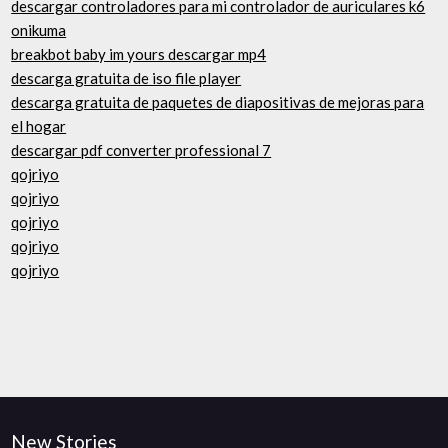
descargar controladores para mi controlador de auriculares k6
onikuma
breakbot baby im yours descargar mp4
descarga gratuita de iso file player
descarga gratuita de paquetes de diapositivas de mejoras para
el hogar
descargar pdf converter professional 7
qojriyo
qojriyo
qojriyo
qojriyo
qojriyo
New Stories