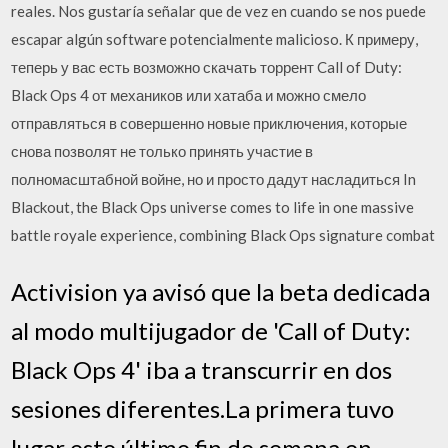
reales. Nos gustaría señalar que de vez en cuando se nos puede
escapar algún software potencialmente malicioso. К примеру,
теперь у вас есть возможно скачать торрент Call of Duty:
Black Ops 4 от механиков или хатаба и можно смело
отправляться в совершенно новые приключения, которые
снова позволят не только принять участие в
полномасштабной войне, но и просто дадут насладиться In
Blackout, the Black Ops universe comes to life in one massive
battle royale experience, combining Black Ops signature combat
Activision ya avisó que la beta dedicada
al modo multijugador de 'Call of Duty:
Black Ops 4' iba a transcurrir en dos
sesiones diferentes.La primera tuvo
lugar este último fin de semana en