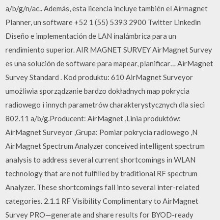
a/b/g/n/ac.. Además, esta licencia incluye también el Airmagnet
Planner, un software +52 1 (55) 5393 2900 Twitter Linkedin
Diseño e implementación de LAN inalámbrica para un
rendimiento superior. AIR MAGNET SURVEY AirMagnet Survey
es una solución de software para mapear, planificar… AirMagnet
Survey Standard . Kod produktu: 610 AirMagnet Surveyor
umożliwia sporządzanie bardzo dokładnych map pokrycia
radiowego i innych parametrów charakterystycznych dla sieci
802.11 a/b/g.Producent: AirMagnet ,Linia produktów:
AirMagnet Surveyor ,Grupa: Pomiar pokrycia radiowego ,N
AirMagnet Spectrum Analyzer conceived intelligent spectrum
analysis to address several current shortcomings in WLAN
technology that are not fulfilled by traditional RF spectrum
Analyzer. These shortcomings fall into several inter-related
categories. 2.1.1 RF Visibility Complimentary to AirMagnet
Survey PRO—generate and share results for BYOD-ready