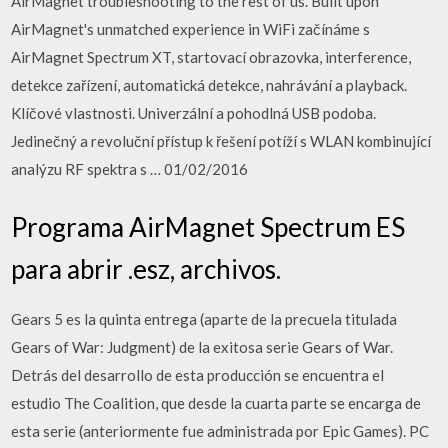
AirMagnet troubleshooting to the rest of us. Built upon
AirMagnet's unmatched experience in WiFi začínáme s
AirMagnet Spectrum XT, startovací obrazovka, interference,
detekce zařízení, automatická detekce, nahrávání a playback.
Klíčové vlastnosti. Univerzální a pohodlná USB podoba.
Jedinečný a revoluční přístup k řešení potíží s WLAN kombinující
analýzu RF spektra s … 01/02/2016
Programa AirMagnet Spectrum ES
para abrir .esz, archivos.
Gears 5 es la quinta entrega (aparte de la precuela titulada
Gears of War: Judgment) de la exitosa serie Gears of War.
Detrás del desarrollo de esta producción se encuentra el
estudio The Coalition, que desde la cuarta parte se encarga de
esta serie (anteriormente fue administrada por Epic Games). PC