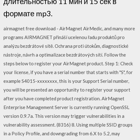
длительностью 11 мин и 15 сек в
формате mp3.
airmagnet free download - AirMagnet AirMedic, and many more
programs AIRMAGNET přináší ucelenou řadu produktů pro
analýzu bezdrátové sítě. Ochrana proti útokům, diagnostické
nástroje, návrh a optimalizace bezdrátových sítí. Follow the
steps below to register your AirMagnet product. Step 1: Check
your license, if you have a serial number that starts with "S", for
example S4015-xxxxxxxx, this is your Support Serial number,
you will be presented an opportunity to register your support
after you have completed product registration. AirMagnet
Enterprise Management Server is currently running OpenSSL
version 0.9.7a. This version may trigger vulnerabilities in a
vulnerability assessment. (8316) 8. Using multiple SSID groups
in a Policy Profile, and downgrading from 6.X to 5.2, may