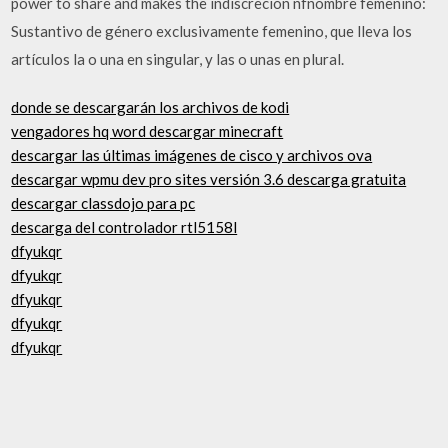
power to share and makes the indiscreción nfnombre femenino:
Sustantivo de género exclusivamente femenino, que lleva los
artículos la o una en singular, y las o unas en plural.
donde se descargarán los archivos de kodi
vengadores hq word descargar minecraft
descargar las últimas imágenes de cisco y archivos ova
descargar wpmu dev pro sites versión 3.6 descarga gratuita
descargar classdojo para pc
descarga del controlador rtl5158l
dfyukqr
dfyukqr
dfyukqr
dfyukqr
dfyukqr