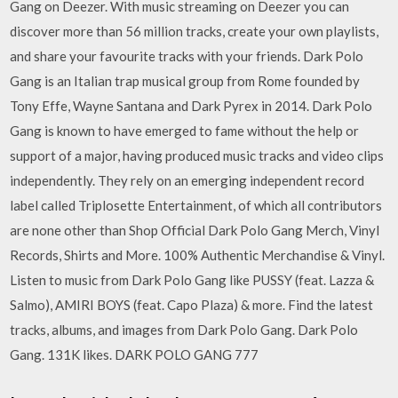
Gang on Deezer. With music streaming on Deezer you can
discover more than 56 million tracks, create your own playlists,
and share your favourite tracks with your friends. Dark Polo
Gang is an Italian trap musical group from Rome founded by
Tony Effe, Wayne Santana and Dark Pyrex in 2014. Dark Polo
Gang is known to have emerged to fame without the help or
support of a major, having produced music tracks and video clips
independently. They rely on an emerging independent record
label called Triplosette Entertainment, of which all contributors
are none other than Shop Official Dark Polo Gang Merch, Vinyl
Records, Shirts and More. 100% Authentic Merchandise & Vinyl.
Listen to music from Dark Polo Gang like PUSSY (feat. Lazza &
Salmo), AMIRI BOYS (feat. Capo Plaza) & more. Find the latest
tracks, albums, and images from Dark Polo Gang. Dark Polo
Gang. 131K likes. DARK POLO GANG 777