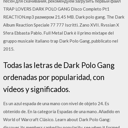
песен для скачивания, рекомендуем загрузить первый файл
TRAP LOVERS DARK POLO GANG Disco Completo Pt1
REACTION.mp3 размером 21.45 MB. Dark polo gang. The Dark
Album Reaction Speciale 77 777 Iscritti. Zano XVII. Rvssian X
Sfera Ebbasta Pablo. Full Metal Dark è il primo mixtape del
gruppo musicale italiano trap Dark Polo Gang, pubblicato nel
2015.
Todas las letras de Dark Polo Gang
ordenadas por popularidad, con
vídeos y significados.
Es un azul espada de una mano con nivel de objeto 24. Es
obtenido de. En la categoría Espadas de una mano. Añadido en
World of Warcraft Clásico. Learn about Dark Polo Gang:
discover its members ranked by popularity, see when it formed,