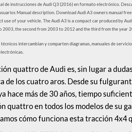
ual de instrucciones de Audi Q3 (2016) en formato electrónico. Des
usuarios Manual description. Download Audi A3 owners manual free i
rect use of your vehicle. The Audi A3 is a compact car produced by Au
to 2003, the second from 2003 to 2012 and the third from the year 
 técnicos intercambian y comparten diagramas, manuales de servicio
electrónicas.
ión quattro de Audi es, sin lugar a dudas
a de los cuatro aros. Desde su fulguran
ya hace más de 30 años, tiempo suficien
ión quattro en todos los modelos de su g
icamos cómo funciona esta tracción 4x4 q