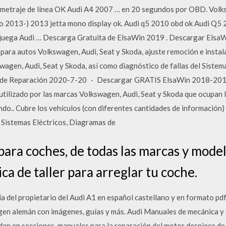
metraje de línea OK Audi A4 2007 … en 20 segundos por OBD. Volks
o 2013-) 2013 jetta mono display ok. Audi q5 2010 obd ok Audi Q5
y juega Audi … Descarga Gratuita de ElsaWin 2019 . Descargar ElsaW
ara autos Volkswagen, Audi, Seat y Skoda, ajuste remoción e insta
agen, Audi, Seat y Skoda, así como diagnóstico de fallas del Siste
e Reparación 2020-7-20 · Descargar GRATIS ElsaWin 2018-2019 
tilizado por las marcas Volkswagen, Audi, Seat y Skoda que ocupan lo
ndo.. Cubre los vehículos (con diferentes cantidades de información)
 Sistemas Eléctricos, Diagramas de
para coches, de todas las marcas y model
a de taller para arreglar tu coche.
 del propietario del Audi A1 en español castellano y en formato pdf
gen alemán con imágenes, guías y más. Audi Manuales de mecánica y
den en secciones, manuales para la reparación del motor despiece de