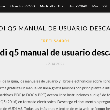
ome
Ossenfort77650
Martinelli25187
Ursua52840
Mirr35990
DI Q5 MANUAL DE USUARIO DESC
FREELS64001
di q5 manual de usuario desc
17.04.2021
e la guía, los manuales de usuario y libros electrónicos sobre libro
ma gratuita un manual en línea gratis (avisos) con principiante e i
chivos PDF (o DOC y PPT) acerca libro instrucciones audi q5 de fo
i Q5 (2016) en formato electrónico. Descarga el documento o pregu
s de AUDI A5. Todas las imágenes y textos de esta web, así como los 