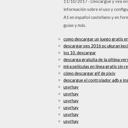
11/10/2017 · Descargue y vea onli
información sobre el uso y configu
A1 en español castellano y en for
guías y más.
como descargar un juego gratis e
descargar pes 2016 pc ukuran keci
ios 10. descargar
descarga gratuita de la última ver
mira películas en línea gratis sin 
cómo descargar gif de pixiv
descargue el controlador adb e ins
usyrhay
usyrhay
usyrhay
usyrhay
usyrhay
usyrhay