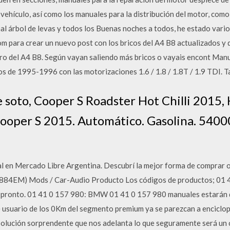
 vehículo, así como los manuales para la distribución del motor, com
al árbol de levas y todos los Buenas noches a todos, he estado vari
m para crear un nuevo post con los bricos del A4 B8 actualizados y d
o del A4 B8. Según vayan saliendo más bricos o vayais encont Manua
os de 1995-1996 con las motorizaciones 1.6 / 1.8 / 1.8T / 1.9 TDI. 
 soto, Cooper S Roadster Hot Chilli 2015, 
Cooper S 2015. Automático. Gasolina. 5400
 en Mercado Libre Argentina. Descubrí la mejor forma de comprar on
84EM) Mods / Car-Audio Producto Los códigos de productos; 01 
 pronto. 01 41 0 157 980: BMW 01 41 0 157 980 manuales estarán d
 usuario de los 0Km del segmento premium ya se parezcan a enciclop
 solución sorprendente que nos adelanta lo que seguramente será un