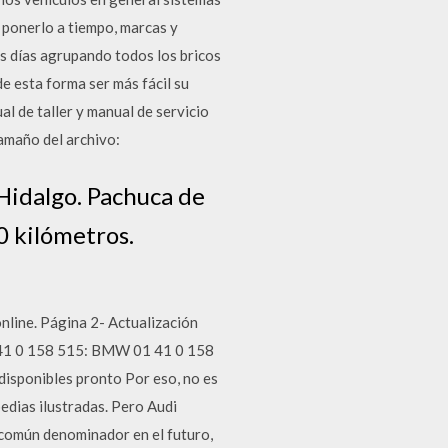
o ponerlo a tiempo, marcas y
os días agrupando todos los bricos
e esta forma ser más fácil su
l de taller y manual de servicio
Tamaño del archivo:
Hidalgo. Pachuca de
0 kilómetros.
line. Página 2- Actualización
41 0 158 515: BMW 01 41 0 158
isponibles pronto Por eso, no es
edias ilustradas. Pero Audi
 común denominador en el futuro,