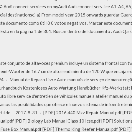
© Audi connect services on myAudi Audi connect serv-ice A1, A4, A5,
ial destinationsc) a) From model year 2015 onwards guardar Guar
este documento como útil 0 0 votos negativos, Marcar este documento
. Está en la página 1 de 301. Buscar dentro del documento . Audi Q5 
te conjunto de altavoces premium incluye un sistema frontal con tw
Semi-Woofer de 16.7 cm de alto rendimiento de 120 W que encaja ex
24 · Manual de Reparo Livre Auto manuais de serviço de manutençã
aturhandbuch Kostenloses Auto Wartung Handbücher Kfz-Werkstatt 
o libre service d'entretien de véhicules manuels atelier manuel du 
mos las posibilidades que ofrece el nuevo sistema de infoentreten
 táctil de … 2017-8-31 · [PDF] 2016 440 Mxz Repair Manual.pdf [P
al.pdf [PDF] Biology Lab Manual Class 10 Icse.pdf [PDF] Solutions
 Fuse Box Manual.pdf [PDF] Thermo King Reefer Manual.pdf [PDF