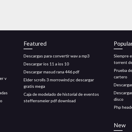
Featured
Popula
Descargas para convertir wav a mp3
Siempre e
torrent d
Descargar ios 11 a ios 10
Prueba de
Descargar masud rana 446 pdf
cartero
er v
Elder scrolls 3 morrowind pc descargar
Descargar
gratis mega
nadas
Descargar 
Caja de modelado de historial de eventos
disco
to
steffensmeier pdf download
Php heade
New