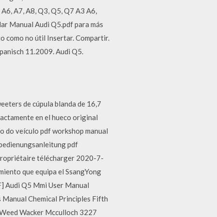
 A6, A7, A8, Q3, Q5, Q7 A3 A6,
dar Manual Audi Q5.pdf para más
 como no útil Insertar. Compartir.
spanisch 11.2009. Audi Q5.
eeters de cúpula blanda de 16,7
actamente en el hueco original
o do veículo pdf workshop manual
bedienungsanleitung pdf
propriétaire télécharger 2020-7-
imiento que equipa el SsangYong
DF] Audi Q5 Mmi User Manual
 Manual Chemical Principles Fifth
] Weed Wacker Mcculloch 3227