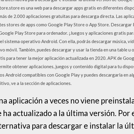
store.store es una web para descargar apps gratis en diferentes disp
s de 2.000 aplicaciones gratuitas para descarga directa. Las aplic
entes stores de apps como Google Play Store o App Store. Descargar
Google Play Store para ordenador. ¡Juegos y aplicaciones gratis par
a el sistema operativo Android. Con ella, podrás descargar música, ví
ivo móvil. También, puedes descargar y usar la tienda en una table u
atis para tener la mejor aplicación actualizada en 2020. APK de Goog
rmite obtener aplicaciones, juegos y contenido digital para tu dispos
ivos Android compatibles con Google Play y puedes descargarla en a
itivo, ve a la sección de aplicaciones.
na aplicación a veces no viene preinstala
ha actualizado a la última versión. Por 
ernativa para descargar e instalar la úl