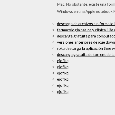
Mac. No obstante, existe una form
Windows en una Apple notebook Ma
descarga de archivos sin formato 
farmacología básica y clínica 13a
descarga gratuita para computador
versiones anteriores de icue dow
roku descarga la aplicación time 
descarga gratuita de torrent de l
ejoflkq
ejoflkq
ejoflkq
ejoflkq
ejoflkq
ejoflkq