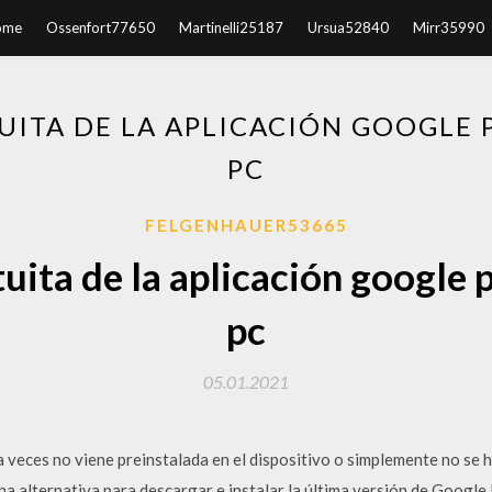
ome
Ossenfort77650
Martinelli25187
Ursua52840
Mirr35990
ITA DE LA APLICACIÓN GOOGLE 
PC
FELGENHAUER53665
uita de la aplicación google p
pc
05.01.2021
a veces no viene preinstalada en el dispositivo o simplemente no se h
 alternativa para descargar e instalar la última versión de Google 