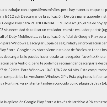
para trabajar con dispositivos móviles, pero hay maneras en que se pu
ría B612 apk Descargar de la aplicación. De otra manera, puede insta
ys. Google Play para PC INFORMACION. Hola amigo, el día de hoy
? sin necesidad de utilizar un emulador, en este emulador podrás ju
ll of Duty Mobile, etc… es la aplicación oficial de Google Play par
ón para Windows Descargar Copia de seguridad y sincronización par
y Store. Google play store viene instalada de fábrica en todos los
tas descargarla, lo puedes hacer desde tu navegador favorito.Exist
cación para Android, pero te podemos recomendar descargarla desde a
 de 32 bits. Para Windows 10/8.1/8/7 de 64 bits. Esta computadora
 compatibles las versiones Windows XP y Esta página es la fuente 
va Runtime) ya existente, también conocido como plugin de Java (plu
la la aplicación Google Play Store a través del archivo APK en tu t