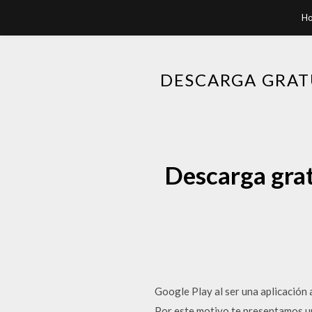
H
DESCARGA GRATU
Descarga grat
Google Play al ser una aplicación 
Por este motivo te presentamos una