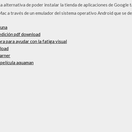
a alternativa de poder instalar la tienda de aplicaciones de Google
c a través de un emulador del sistema operativo Android que se d
luna
 edición pdf download
a para ayudar con la fatiga visual
nload
warner
a película aquaman