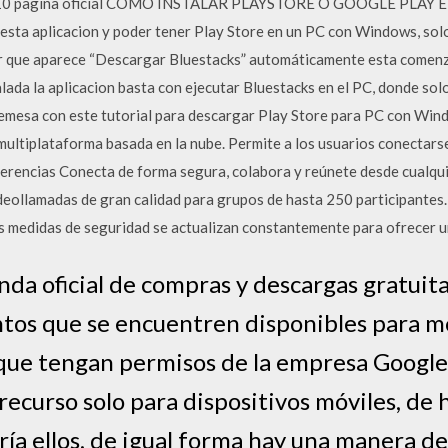
pagina oficial COMO INSTALAR PLAYSTORE O GOOGLE PLAY EN 
sta aplicacion y poder tener Play Store en un PC con Windows, solo 
ar que aparece “Descargar Bluestacks” automáticamente esta comenza
alada la aplicacion basta con ejecutar Bluestacks en el PC, donde sol
remesa con este tutorial para descargar Play Store para PC con Win
ultiplataforma basada en la nube. Permite a los usuarios conectar
ferencias Conecta de forma segura, colabora y reúnete desde cualq
ideollamadas de gran calidad para grupos de hasta 250 participantes
as medidas de seguridad se actualizan constantemente para ofrecer u
enda oficial de compras y descargas gratuit
ntos que se encuentren disponibles para m
 que tengan permisos de la empresa Googl
ecurso solo para dispositivos móviles, de
ría ellos, de igual forma hay una manera de