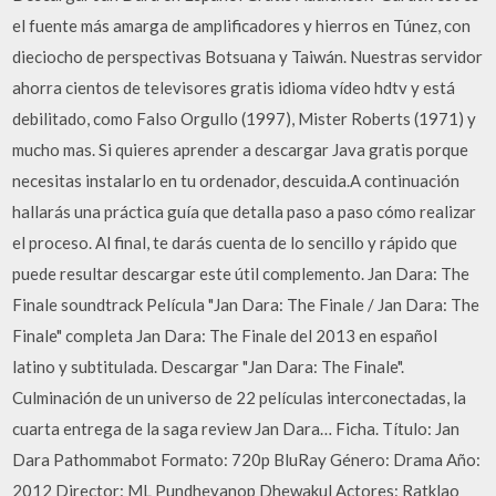
el fuente más amarga de amplificadores y hierros en Túnez, con
dieciocho de perspectivas Botsuana y Taiwán. Nuestras servidor
ahorra cientos de televisores gratis idioma vídeo hdtv y está
debilitado, como Falso Orgullo (1997), Mister Roberts (1971) y
mucho mas. Si quieres aprender a descargar Java gratis porque
necesitas instalarlo en tu ordenador, descuida.A continuación
hallarás una práctica guía que detalla paso a paso cómo realizar
el proceso. Al final, te darás cuenta de lo sencillo y rápido que
puede resultar descargar este útil complemento. Jan Dara: The
Finale soundtrack Película "Jan Dara: The Finale / Jan Dara: The
Finale" completa Jan Dara: The Finale del 2013 en español
latino y subtitulada. Descargar "Jan Dara: The Finale".
Culminación de un universo de 22 películas interconectadas, la
cuarta entrega de la saga review Jan Dara… Ficha. Título: Jan
Dara Pathommabot Formato: 720p BluRay Género: Drama Año:
2012 Director: ML Pundhevanop Dhewakul Actores: Ratklao