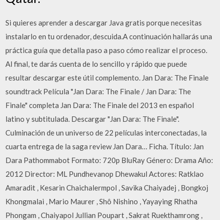
Si quieres aprender a descargar Java gratis porque necesitas
instalarlo en tu ordenador, descuida.A continuación hallarás una
práctica guía que detalla paso a paso cómo realizar el proceso.
Al final, te darás cuenta de lo sencillo y rápido que puede
resultar descargar este útil complemento. Jan Dara: The Finale
soundtrack Película "Jan Dara: The Finale / Jan Dara: The
Finale" completa Jan Dara: The Finale del 2013 en español
latino y subtitulada. Descargar "Jan Dara: The Finale".
Culminación de un universo de 22 películas interconectadas, la
cuarta entrega de la saga review Jan Dara… Ficha. Título: Jan
Dara Pathommabot Formato: 720p BluRay Género: Drama Año:
2012 Director: ML Pundhevanop Dhewakul Actores: Ratklao
Amaradit , Kesarin Chaichalermpol , Savika Chaiyadej , Bongkoj
Khongmalai , Mario Maurer , Shô Nishino , Yayaying Rhatha
Phongam , Chaiyapol Jullian Poupart , Sakrat Ruekthamrong ,