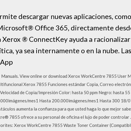
rmite descargar nuevas aplicaciones, como
icrosoft® Office 365, directamente desde
ía Xerox ® ConnectKey ayuda a racionalizar
ítica, ya sea internamente o en la nube. La
 App
Manuals. View online or download Xerox WorkCentre 7855 User Ma
tifuncional Xerox 7855 Funciones estándar Copia, Correo electrón
Velocidad de Copia/Impresión Color: hasta 50 ppm Negro: hasta 55
000imágenes/mes1 Hasta 200.000imágenes/mes1 Hasta 300 18/07/2
bstáculos aumenta la confianza para que usted haga lo que mejor sab
tre® 7855 ofrece a su personal de oficina el lujo de poder control
Favorites: Xerox WorkCentre 7855 Waste Toner Container (Compatibl