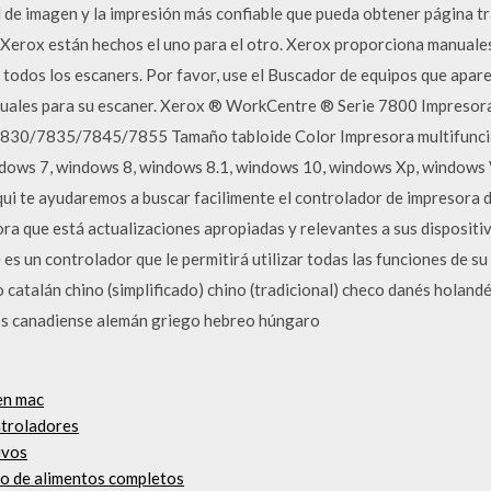
d de imagen y la impresión más confiable que pueda obtener página tr
e Xerox están hechos el uno para el otro. Xerox proporciona manuale
 todos los escaners. Por favor, use el Buscador de equipos que apare
nuales para su escaner. Xerox ® WorkCentre ® Serie 7800 Impresor
7830/7835/7845/7855 Tamaño tabloide Color Impresora multifunc
ows 7, windows 8, windows 8.1, windows 10, windows Xp, windows 
 te ayudaremos a buscar facilimente el controlador de impresora de
ra que está actualizaciones apropiadas y relevantes a sus dispositi
s un controlador que le permitirá utilizar todas las funciones de su
catalán chino (simplificado) chino (tradicional) checo danés holandés
cés canadiense alemán griego hebreo húngaro
en mac
ntroladores
ivos
do de alimentos completos