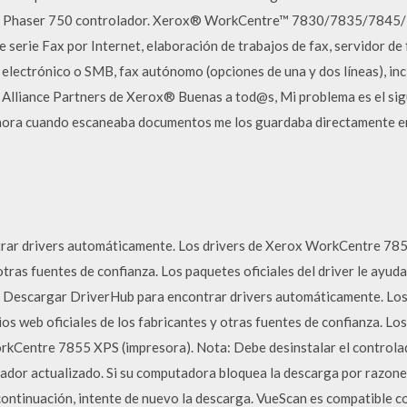
ox Phaser 750 controlador. Xerox® WorkCentre™ 7830/7835/7845/7
e serie Fax por Internet, elaboración de trabajos de fax, servidor de
electrónico o SMB, fax autónomo (opciones de una y dos líneas), incl
e Alliance Partners de Xerox® Buenas a tod@s, Mi problema es el si
ora cuando escaneaba documentos me los guardaba directamente en
ar drivers automáticamente. Los drivers de Xerox WorkCentre 7855
 otras fuentes de confianza. Los paquetes oficiales del driver le ayud
 Descargar DriverHub para encontrar drivers automáticamente. Lo
s web oficiales de los fabricantes y otras fuentes de confianza. Los 
kCentre 7855 XPS (impresora). Nota: Debe desinstalar el controlad
ador actualizado. Si su computadora bloquea la descarga por razones
a continuación, intente de nuevo la descarga. VueScan es compatibl