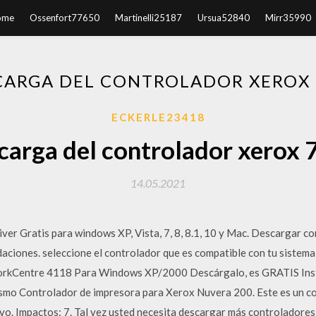
ome
Ossenfort77650
Martinelli25187
Ursua52840
Mirr35990
CARGA DEL CONTROLADOR XEROX 
ECKERLE23418
carga del controlador xerox 
14.05.2021
r Gratis para windows XP, Vista, 7, 8, 8.1, 10 y Mac. Descargar c
aciones. seleccione el controlador que es compatible con tu sistema 
WorkCentre 4118 Para Windows XP/2000 Descárgalo, es GRATIS Instru
ismo Controlador de impresora para Xerox Nuvera 200. Este es un con
tivo. Impactos: 7. Tal vez usted necesita descargar más controlador