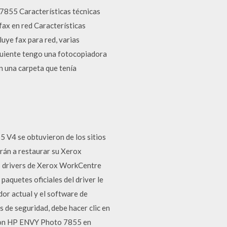
855 Características técnicas
 fax en red Características
uye fax para red, varias
guiente tengo una fotocopiadora
 una carpeta que tenía
 V4 se obtuvieron de los sitios
arán a restaurar su Xerox
s drivers de Xerox WorkCentre
paquetes oficiales del driver le
or actual y el software de
 de seguridad, debe hacer clic en
e con HP ENVY Photo 7855 en