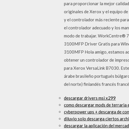
para proporcionar la mejor calida
originales de Xerox y el equipo d
y el controlador más reciente para
el controlador adecuado y los ma
modo de trabajar. WorkCentre® 
3100MFP Driver Gratis para Wind
3100MFP Hola amigo, estamos aqui
obtener un controlador de impreso
para Xerox VersaLink B7030. Este e
árabe brasileño portugués búlgaro 
del norte) finlandés francés fran
descargar drivers msi x299
como descargar mods de terraria 
cyberpower ups + descarga de co
diluvio solo descarga ciertos arch
descargar la aplicación del merca