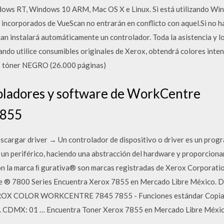
ws RT, Windows 10 ARM, Mac OS X e Linux. Si está utilizando Win
 incorporados de VueScan no entrarán en conflicto con aquel.Si no h
n instalará automáticamente un controlador. Toda la asistencia y l
uando utilice consumibles originales de Xerox, obtendrá colores inte
tóner NEGRO (26.000 páginas)
oladores y software de WorkCentre
7855
rgar driver → Un controlador de dispositivo o driver es un progr
un periférico, haciendo una abstracción del hardware y proporcionand
la marca ﬁ gurativa® son marcas registradas de Xerox Corporation
e ® 7800 Series Encuentra Xerox 7855 en Mercado Libre México. De
OX COLOR WORKCENTRE 7845 7855 - Funciones estándar Copia, Co
l. CDMX: 01 … Encuentra Toner Xerox 7855 en Mercado Libre México