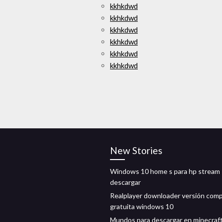
kkhkdwd
kkhkdwd
kkhkdwd
kkhkdwd
kkhkdwd
kkhkdwd
New Stories
Windows 10 home s para hp stream
descargar
Realplayer downloader versión comp
gratuita windows 10
Mundos para descargar en minecraf