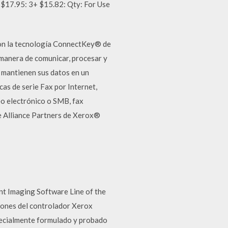
: $17.95: 3+ $15.82: Qty: For Use
n la tecnología ConnectKey® de
 manera de comunicar, procesar y
s mantienen sus datos en un
s de serie Fax por Internet,
eo electrónico o SMB, fax
de Alliance Partners de Xerox®
t Imaging Software Line of the
iones del controlador Xerox
cialmente formulado y probado