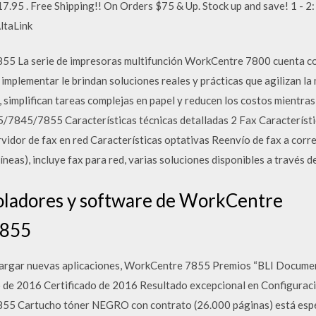
17.95 . Free Shipping!! On Orders $75 & Up. Stock up and save! 1 - 2
ltaLink
 La serie de impresoras multifunción WorkCentre 7800 cuenta co
implementar le brindan soluciones reales y prácticas que agilizan la
 simplifican tareas complejas en papel y reducen los costos mientra
5/7855 Características técnicas detalladas 2 Fax Característica
rvidor de fax en red Características optativas Reenvío de fax a corr
neas), incluye fax para red, varias soluciones disponibles a través 
oladores y software de WorkCentre
7855
cargar nuevas aplicaciones, WorkCentre 7855 Premios “BLI Documen
o de 2016 Certificado de 2016 Resultado excepcional en Configurac
 Cartucho tóner NEGRO con contrato (26.000 páginas) está espe