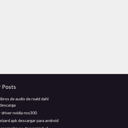
r Posts
ibros de audio de roald dahl
 descarga
 driver nvidia nvs300
 wizard apk descargar para android