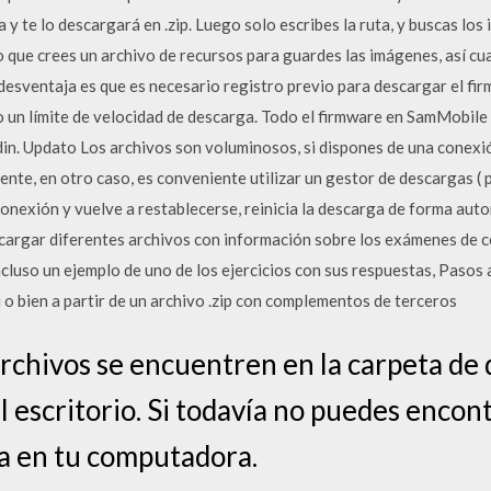
a y te lo descargará en .zip. Luego solo escribes la ruta, y buscas los
que crees un archivo de recursos para guardes las imágenes, así cua
desventaja es que es necesario registro previo para descargar el fi
o un límite de velocidad de descarga. Todo el firmware en SamMobile
in. Updato Los archivos son voluminosos, si dispones de una conexi
nte, en otro caso, es conveniente utilizar un gestor de descargas (
nexión y vuelve a restablecerse, reinicia la descarga de forma autom
scargar diferentes archivos con información sobre los exámenes de 
cluso un ejemplo de uno de los ejercicios con sus respuestas, Pasos 
 o bien a partir de un archivo .zip con complementos de terceros
 archivos se encuentren en la carpeta d
 escritorio. Si todavía no puedes encontr
a en tu computadora.