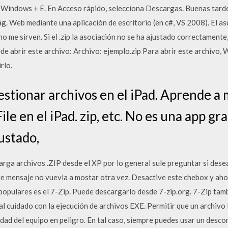
de Windows + E. En Acceso rápido, selecciona Descargas. Buenas tar
ág. Web mediante una aplicación de escritorio (en c#, VS 2008). El a
o me sirven. Si el .zip la asociación no se ha ajustado correctamente,
 abrir este archivo: Archivo: ejemplo.zip Para abrir este archivo, 
rlo.
stionar archivos en el iPad. Aprende a
le en el iPad. zip, etc. No es una app gra
ustado,
ga archivos .ZIP desde el XP por lo general sule preguntar si desea
te mensaje no vuevla a mostar otra vez. Desactive este chebox y ah
populares es el 7-Zip. Puede descargarlo desde 7-zip.org. 7-Zip tamb
al cuidado con la ejecución de archivos EXE. Permitir que un archiv
dad del equipo en peligro. En tal caso, siempre puedes usar un desco