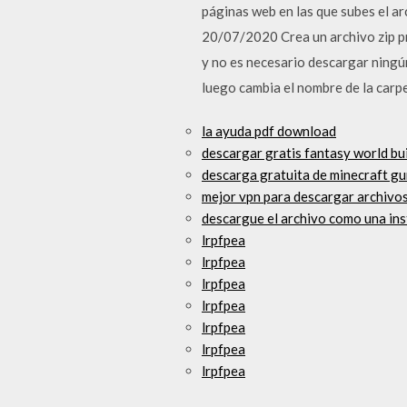
páginas web en las que subes el a
20/07/2020 Crea un archivo zip pr
y no es necesario descargar ningú
luego cambia el nombre de la carpet
la ayuda pdf download
descargar gratis fantasy world bu
descarga gratuita de minecraft g
mejor vpn para descargar archivos
descargue el archivo como una ins
lrpfpea
lrpfpea
lrpfpea
lrpfpea
lrpfpea
lrpfpea
lrpfpea