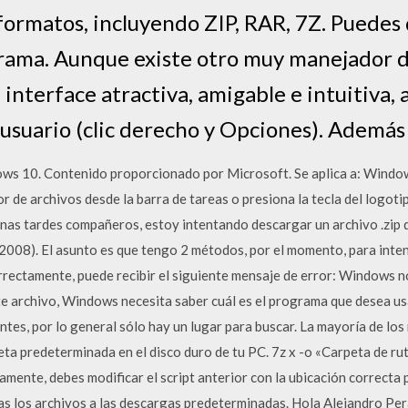
formatos, incluyendo ZIP, RAR, 7Z. Puedes 
rama. Aunque existe otro muy manejador d
 interface atractiva, amigable e intuitiva,
 usuario (clic derecho y Opciones). Ademá
ws 10. Contenido proporcionado por Microsoft. Se aplica a: Window
r de archivos desde la barra de tareas o presiona la tecla del logo
nas tardes compañeros, estoy intentando descargar un archivo .zip
 2008). El asunto es que tengo 2 métodos, por el momento, para intenta
rrectamente, puede recibir el siguiente mensaje de error: Windows n
te archivo, Windows necesita saber cuál es el programa que desea usa
ntes, por lo general sólo hay un lugar para buscar. La mayoría de l
ta predeterminada en el disco duro de tu PC. 7z x -o «Carpeta de rut
iamente, debes modificar el script anterior con la ubicación correcta
das los archivos a las descargas predeterminadas. Hola Alejandro Pe