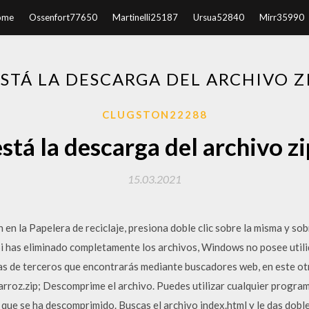
ome
Ossenfort77650
Martinelli25187
Ursua52840
Mirr35990
STÁ LA DESCARGA DEL ARCHIVO Z
CLUGSTON22288
stá la descarga del archivo z
15.03.2021
 en la Papelera de reciclaje, presiona doble clic sobre la misma y sob
 Si has eliminado completamente los archivos, Windows no posee utili
as de terceros que encontrarás mediante buscadores web, en este o
arroz.zip; Descomprime el archivo. Puedes utilizar cualquier progra
ta que se ha descomprimido. Buscas el archivo index.html y le das doble