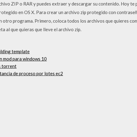
rchivo ZIP o RAR y puedes extraer y descargar su contenido. Hoy te
otegido en OS X. Para crear un archivo zip protegido con contraseñ
n otro programa. Primero, coloca todos los archivos que quieres com
a al que quieras que lleve el archivo zip.
ilding template
un mod para windows 10
 torrent
tancia de proceso por lotes ec2