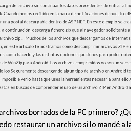
arga del archivo sin continuar los datos precedentes de entrar al me
. Cuando hemos recibido en la barra de notificaciones de nuestro dis
ar una postal descargable dentro de ASP.NET. En este ejemplo se cre
 continuación, descarga fichero zip que al navegador solicitante a 
rchivo zip … Muchos de los archivos que descargamos de Internet 
n, en este artículo te mostramos cómo descomprimir archivos ZIP en 
os cómo hacerlo y las distintas opciones que tienes para poder obte
ón de WinZip para Android. Los archivos comprimidos no son un secre
 de los Seguramente descargando algún tipo de archivo en Android t
es imposible verlo hasta que uses la herramientas necesaria para ello
i estás en buscas de comprender el uso de un archivo ZIP en Android
 archivos borrados de la PC primero? ¿Qu
edo restaurar un archivo si lo mandé a l