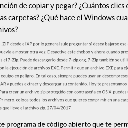
unción de copiar y pegar? ¿Cuántos clics
 las carpetas? ¿Qué hace el Windows c
hivos?
.ZIP desde el XP por lo general sule preguntar si desea bajarse ese
 vuevla a mostar otra vez. Desactive este chebox y ahora cuando pre
s el 7-Zip. Puede descargarlo desde 7-zip.org. 7-Zip también se util
con la ejecución de archivos EXE. Permitir que un archivo EXE para e
 equipo en peligro. En tal caso, siempre puedes usar un descompreso
o RAR y puedes extraer y descargar su contenido. Hoy te presentamo
Para crear un archivo zip protegido con contraseña en OS X, puedes 
rimero, coloca todos los archivos que quieres comprimir en una carp
s que lleve el archivo zip. 27/04/2017
te programa de código abierto que te per