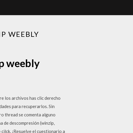
IP WEEBLY
ip weebly
re los archivos has clic derecho
dades para recuperarlos. Sin
tro thread se comenta alguno
ma de descompresión (winzip,
 cilck. ¡Resuelve el cuestionario a