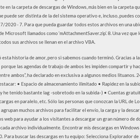
e en la carpeta de descargas de Windows, más bien en la carpeta qu
 puede ser distinta de la del sistema operativo e, incluso, puedes 
7/2020 · 7. Para que pueda guardar todos estos archivos en una ubi
de Microsoft llamados como ‘mAttachmentSaver.zip’. 8. Una vez que 
 todos sus archivos se llenan en el archivo VBA.
ta historia de amor, pero si sabemos cuando terminó. Gracias a la
 porque las agendas de trabajo de ambos les impiden compartir y hace
 entre ambos”, ha declarado en exclusiva a algunos medios lituanos.
estacar: • Espacio de almacenamiento ilimitado • Rapidez en la subid
y he tenido bastante lag -sobretodo en la subida-) • Cuentas gratui
cargas en paralelo, etc. Sólo las personas que conozcan la URL de L
 agrupan muchos archivos para facilitar el envío, la carga y la desca
tios web para ayudar a los visitantes a descargar un gran número de 
cada archivo individualmente. Encontrar mis descargas en Windows
0. Para buscar las descargas en tu equipo: Selecciona Explorador de 