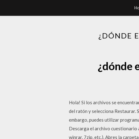
H
¿DÓNDE E
¿dónde e
Hola! Si los archivos se encuentran
del ratón y selecciona Restaurar.
embargo, puedes utilizar program
Descarga el archivo cuestionario 
winrar, 7zip, etc.). Abres la carpe