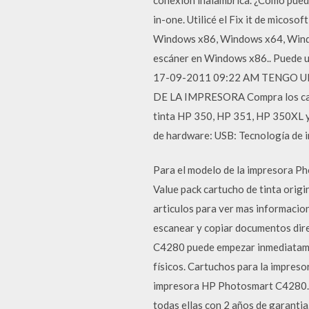
in-one. Utilicé el Fix it de mico
Windows x86, Windows x64, Window
escáner en Windows x86.. Puede ut
‎17-09-2011 09:22 AM TENGO
DE LA IMPRESORA Compra los cart
tinta HP 350, HP 351, HP 350XL 
de hardware: USB: Tecnología de i
Para el modelo de la impresora Ph
Value pack cartucho de tinta origi
articulos para ver mas informacio
escanear y copiar documentos dire
C4280 puede empezar inmediatament
físicos. Cartuchos para la impres
impresora HP Photosmart C4280.Ga
todas ellas con 2 años de garanti