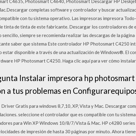
mart C4635, Photosmart C4640, Photosmart Descargar HP Deskjet 
y Mac.Descargar completas software y controlador y buscar actualiz
 compatible con tu sistema operativo. Las impresoras impresora T
e tinta de tinta de este fabricante. Descargar los controladores de 
 sencillo, siempre se recomienda realizar las descargas de la página
rtante saber que sistema Este controlador HP Photosmart C4250 int
estar disponible a través de una actualización de Windows®. El co
ardware HP Photosmart C4250. Haga clic aquí para ver cómo instalar
gunta Instalar impresora hp photosmart 
ón a tus problemas en Configurarequipo
iver Gratis para windows 8,7,10, XP, Vista y Mac. Descargar comp
aciones. seleccione el controlador que es compatible con tu sistem
adores para Win XP Windows 10/8/7/Vista & Mac. HP c4280 series 
locidades de impresión de hasta 30 páginas por minuto. Ahora tienes