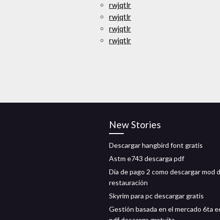
rwjqtlr
rwjqtlr
rwjqtlr
rwjqtlr
New Stories
Descargar hangbird font gratis
Astm e743 descarga pdf
Día de pago 2 como descargar mod 
restauración
Skyrim para pc descargar gratis
Gestión basada en el mercado 6ta e
pdf descarga gratuita