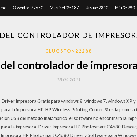
ome
Ossenfort77650
Martinelli25187
Ursua52840
Mirr35990
DEL CONTROLADOR DE IMPRESOR
CLUGSTON22288
del controlador de impresor
18.04.2021
river Impresora Gratis para windows 8, windows 7, windows XP y 
para la impresora HP. HP Wireless Printing Center. Si es la primera 
ación USB del método inalámbrico, el software no encontrará la impre
a para la impresora. Driver Impresora HP Photosmart C4680 Descarg
 Impresora HP Photosmart C4680 Driver y Software para Windows 7,