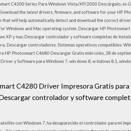
osmart C4200 Series Para Windows Vista/XP/2000 Descárgalo, es 
ownload the latest drivers, firmware, and software for your HP P
te that will help automatically detect and download the correct drive
 for Windows and Mac operating system. Descargar HP Photosmart
ws XP y mac.Descargar controlador y software completas de instala
a. Descargar controladores. Sistemas operativos compatibles: Wind
ora HP Photosmart C4680 Descargar Gratis miércoles, 28 de septi
river y Software para Windows 7, win dows 8, w indows 8.1, windo
mart C4280 Driver Impresora Gratis para
Descargar controlador y software completa
 Satellite con Windows 7, ha desaparecido el controlador para mi i
 .. Sin embargo en el panel de control continúa figurando como ins