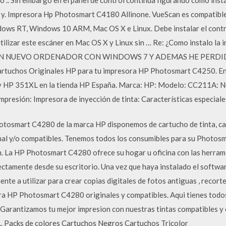
soft y. Impresora Hp Photosmart C4180 Allinone. VueScan es compat
s RT, Windows 10 ARM, Mac OS X e Linux. Debe instalar el contro
ilizar este escáner en Mac OS X y Linux sin … Re: ¿Como instalo la
 UN NUEVO ORDENADOR CON WINDOWS 7 Y ADEMAS HE PERDID
uchos Originales HP para tu impresora HP Photosmart C4250. Enc
y HP 351XL en la tienda HP España. Marca: HP: Modelo: CC211A: N
mpresión: Impresora de inyección de tinta: Características especiale
otosmart C4280 de la marca HP disponemos de cartucho de tinta, car
nal y/o compatibles. Tenemos todos los consumibles para su Photosmar
n. La HP Photosmart C4280 ofrece su hogar u oficina con las herrami
ctamente desde su escritorio. Una vez que haya instalado el softwar
e a utilizar para crear copias digitales de fotos antiguas , recor
ora HP Photosmart C4280 originales y compatibles. Aqui tienes todos
rantizamos tu mejor impresion con nuestras tintas compatibles y 
a.. Packs de colores Cartuchos Negros Cartuchos Tricolor