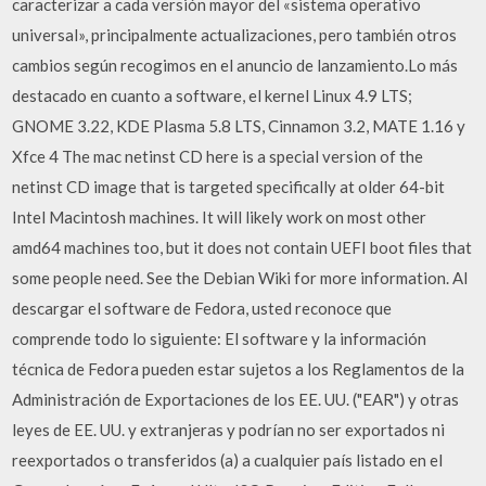
caracterizar a cada versión mayor del «sistema operativo
universal», principalmente actualizaciones, pero también otros
cambios según recogimos en el anuncio de lanzamiento.Lo más
destacado en cuanto a software, el kernel Linux 4.9 LTS;
GNOME 3.22, KDE Plasma 5.8 LTS, Cinnamon 3.2, MATE 1.16 y
Xfce 4 The mac netinst CD here is a special version of the
netinst CD image that is targeted specifically at older 64-bit
Intel Macintosh machines. It will likely work on most other
amd64 machines too, but it does not contain UEFI boot files that
some people need. See the Debian Wiki for more information. Al
descargar el software de Fedora, usted reconoce que
comprende todo lo siguiente: El software y la información
técnica de Fedora pueden estar sujetos a los Reglamentos de la
Administración de Exportaciones de los EE. UU. ("EAR") y otras
leyes de EE. UU. y extranjeras y podrían no ser exportados ni
reexportados o transferidos (a) a cualquier país listado en el