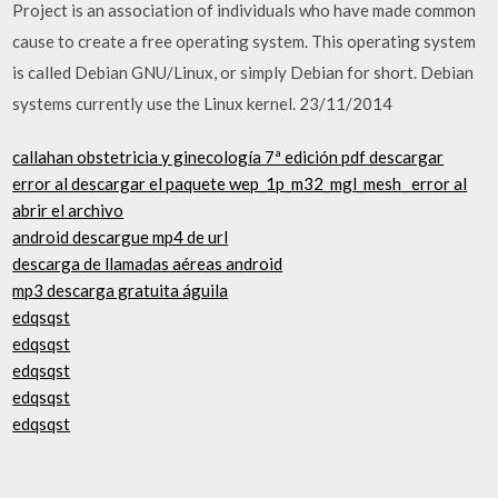
Project is an association of individuals who have made common
cause to create a free operating system. This operating system
is called Debian GNU/Linux, or simply Debian for short. Debian
systems currently use the Linux kernel. 23/11/2014
callahan obstetricia y ginecología 7ª edición pdf descargar
error al descargar el paquete wep_1p_m32_mgl_mesh_ error al
abrir el archivo
android descargue mp4 de url
descarga de llamadas aéreas android
mp3 descarga gratuita águila
edqsqst
edqsqst
edqsqst
edqsqst
edqsqst