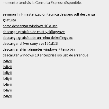
momento tendrás la Consulta Express disponible.
seymour fink masterización técnica de piano pdf descarga
gratuita
como descargar windows 10 a usn
descarga gratuita de chittiyakilayyave
descarga gratuita de un reino de keflings pc
descargar driver sony sve151d11l
descargar skin rainmeter windows 7 tema bin
descargar windows 10 enterprise iso usb de arranque
loliyii
loliyii
loliyii
loliyii
loliyii
loliyii
loliyii