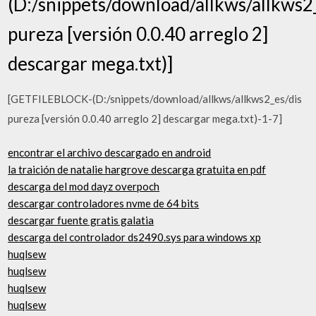
(D:/snippets/download/allkws/allkws2
pureza [versión 0.0.40 arreglo 2]
descargar mega.txt)]
[GETFILEBLOCK-(D:/snippets/download/allkws/allkws2_es/dis
pureza [versión 0.0.40 arreglo 2] descargar mega.txt)-1-7]
encontrar el archivo descargado en android
la traición de natalie hargrove descarga gratuita en pdf
descarga del mod dayz overpoch
descargar controladores nvme de 64 bits
descargar fuente gratis galatia
descarga del controlador ds2490.sys para windows xp
huqlsew
huqlsew
huqlsew
huqlsew